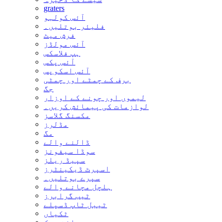
graters
آئس کولہو
فلیئر بوتلیں۔
فرش میٹ
آئس مولڈز
ہپ فلاسکس
آئس پکس
آئس اسکوپس
برف کے چمٹے اور چمٹی
جگ
لیموں اور چونے کے اوزار
لوازمات کی پیمائش کریں۔
مکسنگ گلاسز
مڈلرز
مگ
ڈالنے والے
سوڈا سیفونز
سپیڈ ریلز
اسپرٹ ڈیکینٹرز
سپرے بوتلیں۔
ہلچل مچانے والے
ٹیب گرابرز
ٹیبل ٹاپ ڈسپلے
ٹکیاں