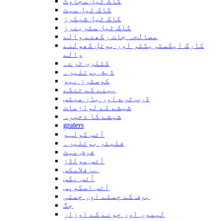
کاک ٹیل سجاوٹ
کاک ٹیل سیٹ
کاک ٹیل شیکرز
کاک ٹیل سٹرینرز
مصالحہ جات رکھنے والے
کارک ایکسٹریکٹر اور بوتل کھولنے
والے
کٹلری ٹرے۔
ڈیش بوتلیں۔
کوسٹرز پیو
پینے کے تنکے
ڈرپ ٹرے اور بار میٹس
شیشے کے لوازمات
شیشے کا ذخیرہ
graters
آئس کولہو
فلیئر بوتلیں۔
فرش میٹ
آئس مولڈز
ہپ فلاسکس
آئس پکس
آئس اسکوپس
برف کے چمٹے اور چمٹی
جگ
لیموں اور چونے کے اوزار