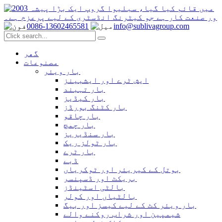
0086-13602465581
info@sublivagroup.com
گھر
مصنوعات
بار ویئر
ایش ٹرے اور ایشبینز
بار تہبند
بار کیڈیز
بار کٹنگ بورڈز
بار چاقو
بار چمچ
بار سنڈیریز
بار ٹولز ریک
بار ٹرے
ڈبے
بوتل کے کیریئر اور ٹوکریاں
بریکٹ اور ڈسپنسر
بالٹی اسٹینڈز
بالٹیاں اور کولر
بار ویئر کٹ کے لیے کیسز اور بیگ
شیمپین اور شراب روکنے والے