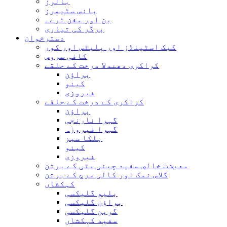
بالرز
بانس سٹیمرز
بن اور مفن ٹرے۔
برگر کی تیاری
دسترخوان
کیک اسٹینڈز اور پلیٹس اور کور
کافی سروس
کراکری دھندلا درخت کے حلقے
براؤن
کینو
فیروزی
کراکری کے درخت کے حلقے
براؤن
گہرا نارنجی
گہرا فیروزہ
ہلکا سبز
کینو
فیروزی
معیشت خالص سفید چینی مٹی کے برتن
گلاس نمک اور کالی مرچ کے برتن
کہکشاں
بلیو گلیکسی
براؤن گلیکسی
گرین گلیکسی
سفید کہکشاں