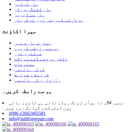
بار کیڈیز
بار کٹنگ بورڈز
بار سنڈیریز
بوتل کے کیریئر اور ٹوکریاں
میرا اکاؤنٹ
ہمارے بارے میں
ہم سے رابطہ کریں۔
فیکٹری ٹور
اکثر پوچھے گئے سوالات
مصنوعات
کوکی پالیسی
شرائط و ضوابط
رازداری کی پالیسی
ہم سے رابطہ کریں۔
نمبر 94، دا یوآن ژونگ روڈ، تائی ہی ٹاؤن، بائی
یون ڈسٹرکٹ، گوانگ زو، چین۔
0086-13602465581
info@sublivagroup.com