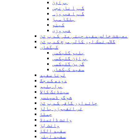
براؤن
گہرا نارنجی
گہرا فیروزہ
ہلکا سبز
کینو
فیروزی
معیشت خالص سفید چینی مٹی کے برتن
گلاس نمک اور کالی مرچ کے برتن
کہکشاں
بلیو گلیکسی
براؤن گلیکسی
گرین گلیکسی
سفید کہکشاں
لونا سفید
دودھ کے جگ
پرل بلیو
سینڈنگ کالا
شوگر ڈسپنسر
چائے اور کافی کے برتن
ٹی انفیوزر بالز
چمٹا
وائٹ ڈائمنڈ
وائٹ لِز
سفید الکا
سفید ایلر