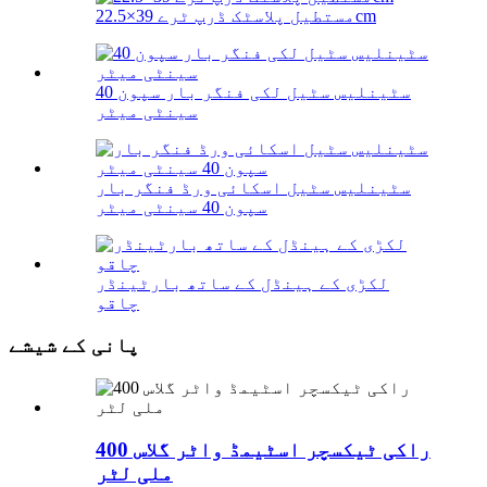
مستطیل پلاسٹک ڈرپ ٹرے 39×22.5cm
سٹینلیس سٹیل لکی فنگر بار سپون 40
سینٹی میٹر
سٹینلیس سٹیل اسکائی ورڈ فنگر بار
سپون 40 سینٹی میٹر
لکڑی کے ہینڈل کے ساتھ بارٹینڈر
چاقو
پانی کے شیشے
راکی ٹیکسچر اسٹیمڈ واٹر گلاس 400
ملی لٹر