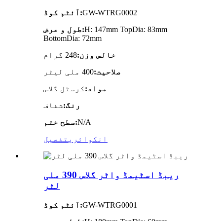
GW-WTRG0002
آئٹم کوڈ:
H: 147mm TopDia: 83mm
طول و عرض:
BottomDia: 72mm
خالص وزن:
248 گرام
صلاحیت:
400 ملی لیٹر
مواد:
کرسٹل گلاس
رنگ:
شفاف
N/A
سطح ختم:
انکوائری
تفصیل
ریبڈ اسٹیمڈ واٹر گلاس 390 ملی
لٹر
GW-WTRG0001
آئٹم کوڈ: