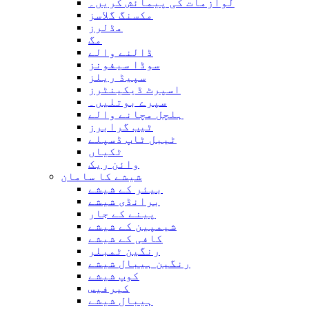
لوازمات کی پیمائش کریں۔
مکسنگ گلاسز
مڈلرز
مگ
ڈالنے والے
سوڈا سیفونز
سپیڈ ریلز
اسپرٹ ڈیکینٹرز
سپرے بوتلیں۔
ہلچل مچانے والے
ٹیب گرابرز
ٹیبل ٹاپ ڈسپلے
ٹکیاں
وائن ریک
شیشے کا سامان
بیئر کے شیشے
برانڈی شیشے
پینے کے جار
شیمپین کے شیشے
کافی کے شیشے
رنگین ٹمبلر
رنگین ہیبال شیشے
کوپ شیشے
کیرفیس
ہیبال شیشے