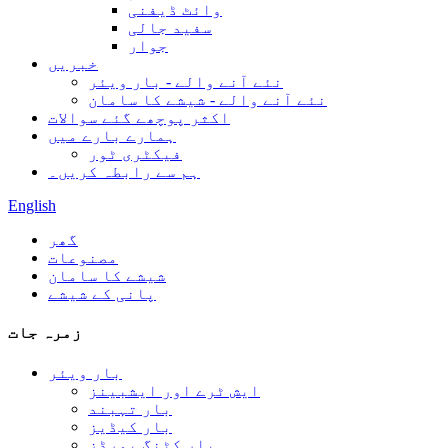
وائٹ ڈیفنی
سفید جالی
جوار
خبریں
نئے آنے والے - بار ویئر
نئے آنے والے - شیشے کا سامان
اکثر پوچھے گئے سوالات
ہمارے بارے میں
فیکٹری ٹور
ہم سے رابطہ کریں۔
English
گھر
مصنوعات
شیشے کا سامان
پانی کے شیشے
زمرہ جات
بار ویئر
ایش ٹرے اور ایشبینز
بار تہبند
بار کیڈیز
بار کٹنگ بورڈز