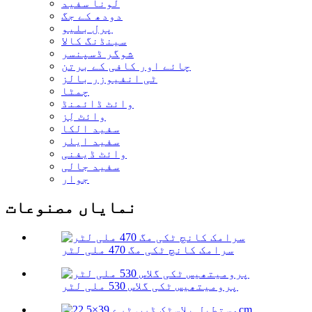
لونا سفید
دودھ کے جگ
پرل بلیو
سینڈنگ کالا
شوگر ڈسپنسر
چائے اور کافی کے برتن
ٹی انفیوزر بالز
چمٹا
وائٹ ڈائمنڈ
وائٹ لِز
سفید الکا
سفید ایلر
وائٹ ڈیفنی
سفید جالی
جوار
نمایاں مصنوعات
سرامک کانچ ٹکی مگ 470 ملی لٹر
پرومیتھیس ٹکی گلاس 530 ملی لٹر