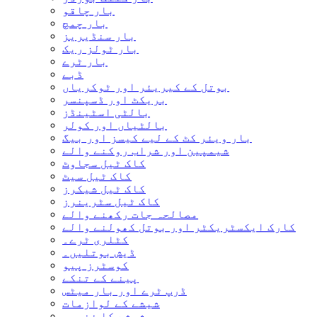
بار چاقو
بار چمچ
بار سنڈیریز
بار ٹولز ریک
بار ٹرے
ڈبے
بوتل کے کیریئر اور ٹوکریاں
بریکٹ اور ڈسپنسر
بالٹی اسٹینڈز
بالٹیاں اور کولر
بار ویئر کٹ کے لیے کیسز اور بیگ
شیمپین اور شراب روکنے والے
کاک ٹیل سجاوٹ
کاک ٹیل سیٹ
کاک ٹیل شیکرز
کاک ٹیل سٹرینرز
مصالحہ جات رکھنے والے
کارک ایکسٹریکٹر اور بوتل کھولنے والے
کٹلری ٹرے۔
ڈیش بوتلیں۔
کوسٹرز پیو
پینے کے تنکے
ڈرپ ٹرے اور بار میٹس
شیشے کے لوازمات
شیشے کا ذخیرہ