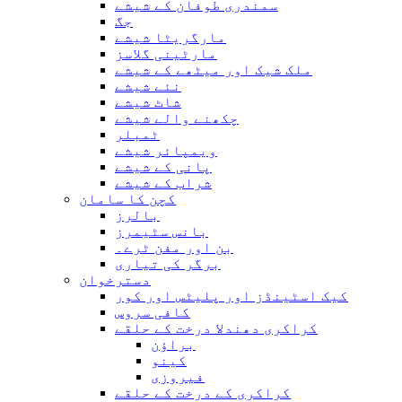
سمندری طوفان کے شیشے
جگ
مارگریٹا شیشے
مارٹینی گلاسز
ملک شیک اور میٹھے کے شیشے
نئے شیشے
شاٹ شیشے
چکھنے والے شیشے
ٹمبلر
ویمپائر شیشے
پانی کے شیشے
شراب کے شیشے
کچن کا سامان
بالرز
بانس سٹیمرز
بن اور مفن ٹرے۔
برگر کی تیاری
دسترخوان
کیک اسٹینڈز اور پلیٹس اور کور
کافی سروس
کراکری دھندلا درخت کے حلقے
براؤن
کینو
فیروزی
کراکری کے درخت کے حلقے