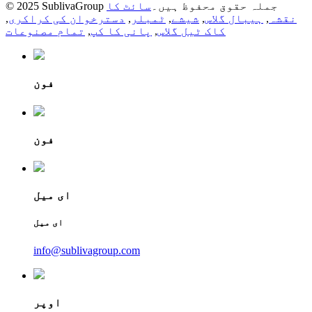
© 2025 SublivaGroup جملہ حقوق محفوظ ہیں۔
سائٹ کا
نقشہ
,
ہیبال گلاس
,
شیشے
,
ٹمبلر
,
دسترخوان کی کراکری
,
کاک ٹیل گلاس
,
پانی کا کپ
,
تمام مصنوعات
فون
فون
ای میل
ای میل
info@sublivagroup.com
اوپر