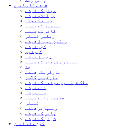
وائن ریک
شیشے کا سامان
بیئر کے شیشے
برانڈی شیشے
پینے کے جار
شیمپین کے شیشے
کافی کے شیشے
رنگین ٹمبلر
رنگین ہیبال شیشے
کوپ شیشے
کیرفیس
ہیبال شیشے
سمندری طوفان کے شیشے
جگ
مارگریٹا شیشے
مارٹینی گلاسز
ملک شیک اور میٹھے کے شیشے
نئے شیشے
شاٹ شیشے
چکھنے والے شیشے
ٹمبلر
ویمپائر شیشے
پانی کے شیشے
شراب کے شیشے
کچن کا سامان