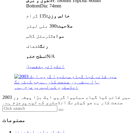
H: 180mm TopDia: 60mm
طول و عرض:
BottomDia: 74mm
خالص وزن:
135 گرام
صلاحیت:
390 ملی لیٹر
مواد:
کرسٹل گلاس
رنگ:
شفاف
N/A
سطح ختم:
انکوائری
تفصیل
2003 میں قائم کیا گیا، سبلیوا گروپ ایک بڑا پیشہ ور
صنعت کار ہے جو کیٹرنگ انڈسٹری کے لیے پرعزم ہے۔
مصنوعات
ایش ٹرے اور ایشبینز