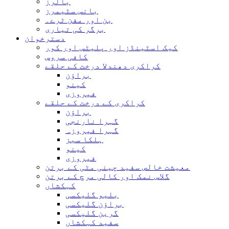
بالرز
بانس سٹیمرز
بن اور مفن ٹرے۔
برگر کی تیاری
دسترخوان
کیک اسٹینڈز اور پلیٹس اور کور
کافی سروس
کراکری دھندلا درخت کے حلقے
براؤن
کینو
فیروزی
کراکری کے درخت کے حلقے
براؤن
گہرا نارنجی
گہرا فیروزہ
ہلکا سبز
کینو
فیروزی
معیشت خالص سفید چینی مٹی کے برتن
گلاس نمک اور کالی مرچ کے برتن
کہکشاں
بلیو گلیکسی
براؤن گلیکسی
گرین گلیکسی
سفید کہکشاں