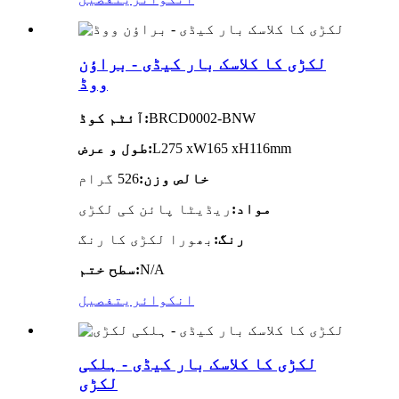
لکڑی کا کلاسک بار کیڈی - براؤن
ووڈ
BRCD0002-BNW
آئٹم کوڈ:
L275 xW165 xH116mm
طول و عرض:
خالص وزن:
526 گرام
مواد:
ریڈیٹا پائن کی لکڑی
رنگ:
بھورا لکڑی کا رنگ
N/A
سطح ختم:
انکوائری
تفصیل
لکڑی کا کلاسک بار کیڈی - ہلکی
لکڑی