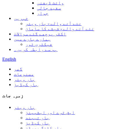
وائٹ ڈیفنی
سفید جالی
جوار
خبریں
نئے آنے والے - بار ویئر
نئے آنے والے - شیشے کا سامان
اکثر پوچھے گئے سوالات
ہمارے بارے میں
فیکٹری ٹور
ہم سے رابطہ کریں۔
English
گھر
مصنوعات
بار ویئر
بار کیڈیز
زمرہ جات
بار ویئر
ایش ٹرے اور ایشبینز
بار تہبند
بار کیڈیز
بار کٹنگ بورڈز