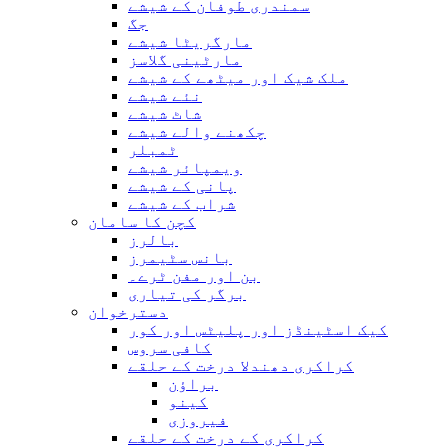
سمندری طوفان کے شیشے
جگ
مارگریٹا شیشے
مارٹینی گلاسز
ملک شیک اور میٹھے کے شیشے
نئے شیشے
شاٹ شیشے
چکھنے والے شیشے
ٹمبلر
ویمپائر شیشے
پانی کے شیشے
شراب کے شیشے
کچن کا سامان
بالرز
بانس سٹیمرز
بن اور مفن ٹرے۔
برگر کی تیاری
دسترخوان
کیک اسٹینڈز اور پلیٹس اور کور
کافی سروس
کراکری دھندلا درخت کے حلقے
براؤن
کینو
فیروزی
کراکری کے درخت کے حلقے