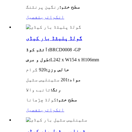
سطح ختم:
رنگین پرنٹنگ
انکوائری
تفصیل
گولڈ پلیٹڈ بار کیڈی
BRCD0008 -GP
آئٹم کوڈ:
L242 x W154 x H106mm
طول و عرض:
خالص وزن:
920 گرام
مواد:
201 سٹینلیس سٹیل
رنگ:
تانبے والا
سطح ختم:
گولڈ چڑھانا
انکوائری
تفصیل
سٹینلیس سٹیل بار کیڈی