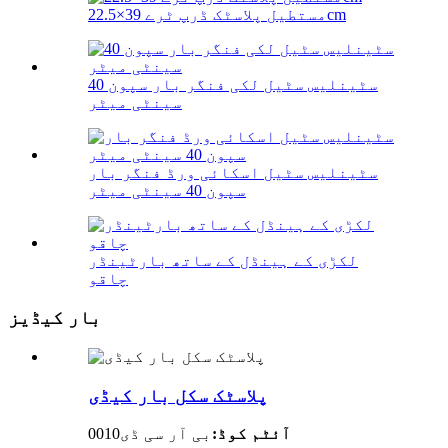
مستطیل پلاسٹک ڈرپ ٹرے 39×22.5cm
سٹینلیس سٹیل لکی فنگر بار سپون 40
سینٹی میٹر
سٹینلیس سٹیل اسکائی ورڈ فنگر بار
سپون 40 سینٹی میٹر
لکڑی کے ہینڈل کے ساتھ بارٹینڈر
چاقو
بار کیڈیز
پلاسٹک سکل بار کیڈی
آئٹم کوڈ:
بی آر سی ڈی0010