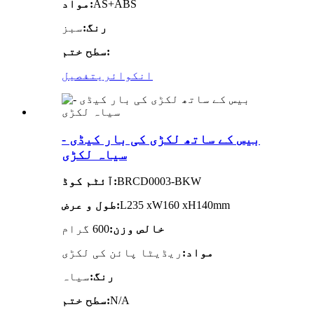
AS+ABS
مواد:
رنگ:
سبز
سطح ختم:
انکوائری
تفصیل
بیس کے ساتھ لکڑی کی بار کیڈی -
سیاہ لکڑی
BRCD0003-BKW
آئٹم کوڈ:
L235 xW160 xH140mm
طول و عرض:
خالص وزن:
600 گرام
مواد:
ریڈیٹا پائن کی لکڑی
رنگ:
سیاہ
N/A
سطح ختم: