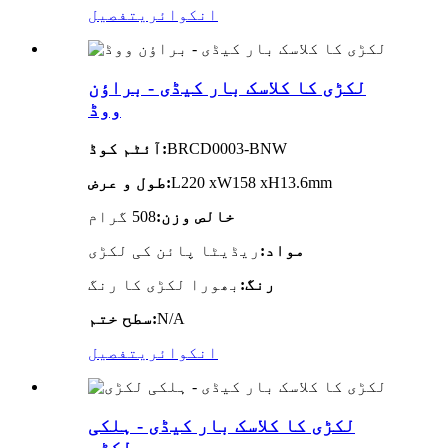
انکوائری
تفصیل
لکڑی کا کلاسک بار کیڈی - براؤن
ووڈ
BRCD0003-BNW
آئٹم کوڈ:
L220 xW158 xH13.6mm
طول و عرض:
خالص وزن:
508 گرام
مواد:
ریڈیٹا پائن کی لکڑی
رنگ:
بھورا لکڑی کا رنگ
N/A
سطح ختم:
انکوائری
تفصیل
لکڑی کا کلاسک بار کیڈی - ہلکی
لکڑی