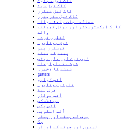
کاک ٹیل سجاوٹ
کاک ٹیل سیٹ
کاک ٹیل شیکرز
کاک ٹیل سٹرینرز
مصالحہ جات رکھنے والے
کارک ایکسٹریکٹر اور بوتل کھولنے
والے
کٹلری ٹرے۔
ڈیش بوتلیں۔
کوسٹرز پیو
پینے کے تنکے
ڈرپ ٹرے اور بار میٹس
شیشے کے لوازمات
شیشے کا ذخیرہ
graters
آئس کولہو
فلیئر بوتلیں۔
فرش میٹ
آئس مولڈز
ہپ فلاسکس
آئس پکس
آئس اسکوپس
برف کے چمٹے اور چمٹی
جگ
لیموں اور چونے کے اوزار