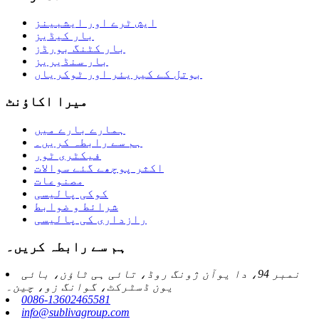
ایش ٹرے اور ایشبینز
بار کیڈیز
بار کٹنگ بورڈز
بار سنڈیریز
بوتل کے کیریئر اور ٹوکریاں
میرا اکاؤنٹ
ہمارے بارے میں
ہم سے رابطہ کریں۔
فیکٹری ٹور
اکثر پوچھے گئے سوالات
مصنوعات
کوکی پالیسی
شرائط و ضوابط
رازداری کی پالیسی
ہم سے رابطہ کریں۔
نمبر 94، دا یوآن ژونگ روڈ، تائی ہی ٹاؤن، بائی
یون ڈسٹرکٹ، گوانگ زو، چین۔
0086-13602465581
info@sublivagroup.com