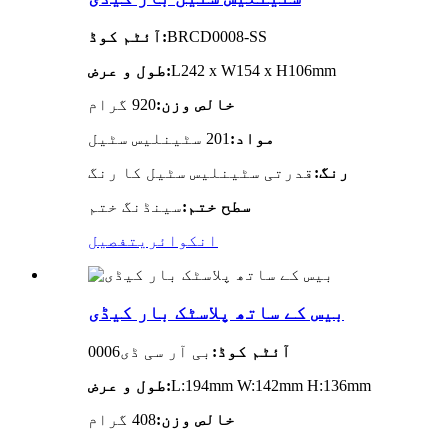
BRCD0008-SS
آئٹم کوڈ:
L242 x W154 x H106mm
طول و عرض:
خالص وزن:
920 گرام
مواد:
201 سٹینلیس سٹیل
رنگ:
قدرتی سٹینلیس سٹیل کا رنگ
سطح ختم:
سینڈنگ ختم
انکوائری
تفصیل
بیس کے ساتھ پلاسٹک بار کیڈی
آئٹم کوڈ:
بی آر سی ڈی0006
L:194mm W:142mm H:136mm
طول و عرض:
خالص وزن:
408 گرام