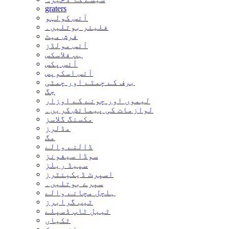
graters
آئس کولہو
فلیئر بوتلیں۔
فرش میٹ
آئس مولڈز
ہپ فلاسکس
آئس پکس
آئس اسکوپس
برف کے چمٹے اور چمٹی
جگ
لیموں اور چونے کے اوزار
لوازمات کی پیمائش کریں۔
مکسنگ گلاسز
مڈلرز
مگ
ڈالنے والے
سوڈا سیفونز
سپیڈ ریلز
اسپرٹ ڈیکینٹرز
سپرے بوتلیں۔
ہلچل مچانے والے
ٹیب گرابرز
ٹیبل ٹاپ ڈسپلے
ٹکیاں