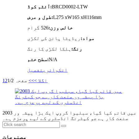
BRCD0002-LTW
آئٹم کوڈ:
L275 xW165 xH116mm
طول و عرض:
خالص وزن:
526 گرام
مواد:
ریڈیٹا پائن کی لکڑی
رنگ:
ہلکا لکڑی کا رنگ
N/A
سطح ختم:
انکوائری
تفصیل
اگلا >
>>
صفحہ 1/2
2
1
2003 میں قائم کیا گیا، سبلیوا گروپ ایک بڑا پیشہ ور
صنعت کار ہے جو کیٹرنگ انڈسٹری کے لیے پرعزم ہے۔
مصنوعات