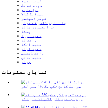
لونا سفید
دودھ کے جگ
پرل بلیو
سینڈنگ کالا
شوگر ڈسپنسر
چائے اور کافی کے برتن
ٹی انفیوزر بالز
چمٹا
سفید ہیرا
وائٹ لِز
سفید الکا
سفید ایلر
وائٹ ڈیفنی
سفید جالی
جوار
نمایاں مصنوعات
سرامک کانچ ٹکی مگ 470 ملی لٹر
پرومیتھیس ٹکی گلاس 530 ملی لٹر