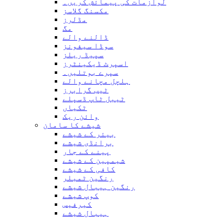
لوازمات کی پیمائش کریں۔
مکسنگ گلاسز
مڈلرز
مگ
ڈالنے والے
سوڈا سیفونز
سپیڈ ریلز
اسپرٹ ڈیکینٹرز
سپرے بوتلیں۔
ہلچل مچانے والے
ٹیب گرابرز
ٹیبل ٹاپ ڈسپلے
ٹکیاں
وائن ریک
شیشے کا سامان
بیئر کے شیشے
برانڈی شیشے
پینے کے جار
شیمپین کے شیشے
کافی کے شیشے
رنگین ٹمبلر
رنگین ہیبال شیشے
کوپ شیشے
کیرفیس
ہیبال شیشے