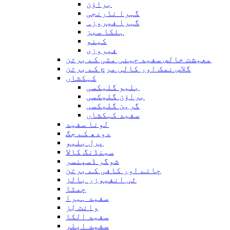
براؤن
گہرا نارنجی
گہرا فیروزہ
ہلکا سبز
کینو
فیروزی
معیشت خالص سفید چینی مٹی کے برتن
گلاس نمک اور کالی مرچ کے برتن
کہکشاں
بلیو گلیکسی
براؤن گلیکسی
گرین گلیکسی
سفید کہکشاں
لونا سفید
دودھ کے جگ
پرل بلیو
سینڈنگ کالا
شوگر ڈسپنسر
چائے اور کافی کے برتن
ٹی انفیوزر بالز
چمٹا
سفید ہیرا
وائٹ لِز
سفید الکا
سفید ایلر