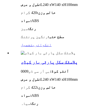
L240 xW140 xH100mm
طول و عرض:
خالص وزن:
420 گرام
ABS
مواد:
رنگ:
سبز
سطح ختم:
رنگین پرنٹنگ
انکوائری
تفصیل
پلاسٹک سکل پارٹی بار کیڈی
آئٹم کوڈ:
بی آر سی ڈی0009
L240 xW140 xH100mm
طول و عرض:
خالص وزن:
422 گرام
ABS
مواد:
رنگ:
سیاہ