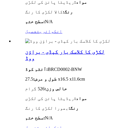
مواد:
ریڈیٹا پائن کی لکڑی
رنگ:
کالا لکڑی کا رنگ
N/A
سطح ختم:
انکوائری
تفصیل
لکڑی کا کلاسک بار کیڈی - براؤن
ووڈ
BRCD0002-BNW
آئٹم کوڈ:
27.5 x16.5 x11.6cm
طول و عرض:
خالص وزن:
526 گرام
مواد:
ریڈیٹا پائن کی لکڑی
رنگ:
بھورا لکڑی کا رنگ
N/A
سطح ختم:
انکوائری
تفصیل