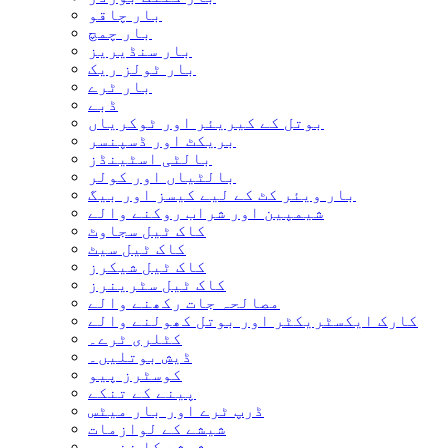
بار چاقو
بار چمچ
بار سنڈیریز
بار ٹولز ریک
بار ٹرے
ڈبے
بوتل کے کیریئر اور ٹوکریاں
بریکٹ اور ڈسپنسر
بالٹی اسٹینڈز
بالٹیاں اور کولر
بار ویئر کٹ کے لیے کیسز اور بیگ
شیمپین اور شراب روکنے والے
کاک ٹیل سجاوٹ
کاک ٹیل سیٹ
کاک ٹیل شیکرز
کاک ٹیل سٹرینرز
مصالحہ جات رکھنے والے
کارک ایکسٹریکٹر اور بوتل کھولنے والے
کٹلری ٹرے۔
ڈیش بوتلیں۔
کوسٹرز پیو
پینے کے تنکے
ڈرپ ٹرے اور بار میٹس
شیشے کے لوازمات
شیشے کا ذخیرہ