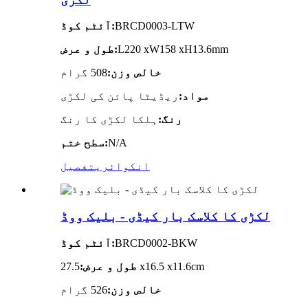
BRCD0003-LTW
آئٹم کوڈ:
L220 xW158 xH13.6mm
طول و عرض:
خالص وزن:
508 گرام
مواد:
ریڈیٹا پائن کی لکڑی
رنگ:
ہلکا لکڑی کا رنگ
N/A
سطح ختم:
انکوائری
تفصیل
لکڑی کا کلاسک بار کیڈی - بلیک ووڈ
BRCD0002-BKW
آئٹم کوڈ:
27.5 x16.5 x11.6cm
طول و عرض:
خالص وزن:
526 گرام