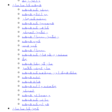
وائن ریک
شیشے کا سامان
بیئر کے شیشے
برانڈی شیشے
پینے کے جار
شیمپین کے شیشے
کافی کے شیشے
رنگین ٹمبلر
رنگین ہیبال شیشے
کوپ شیشے
کیرفیس
ہیبال شیشے
سمندری طوفان کے شیشے
جگ
مارگریٹا شیشے
مارٹینی گلاسز
ملک شیک اور میٹھے کے شیشے
نئے شیشے
شاٹ شیشے
چکھنے والے شیشے
ٹمبلر
ویمپائر شیشے
پانی کے شیشے
شراب کے شیشے
کچن کا سامان