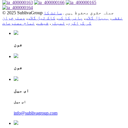
© 2025 SublivaGroup جملہ حقوق محفوظ ہیں۔
سائٹ کا
نقشہ
,
ہیبال گلاس
,
پانی کا کپ
,
کاک ٹیل گلاس
,
دسترخوان
کی کراکری
,
ٹمبلر
,
شیشے
,
تمام مصنوعات
فون
فون
ای میل
ای میل
info@sublivagroup.com