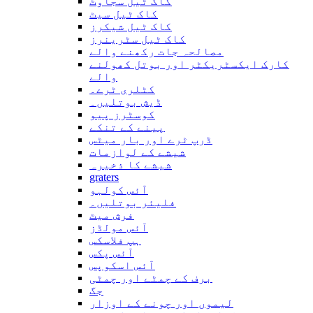
کاک ٹیل سجاوٹ
کاک ٹیل سیٹ
کاک ٹیل شیکرز
کاک ٹیل سٹرینرز
مصالحہ جات رکھنے والے
کارک ایکسٹریکٹر اور بوتل کھولنے
والے
کٹلری ٹرے۔
ڈیش بوتلیں۔
کوسٹرز پیو
پینے کے تنکے
ڈرپ ٹرے اور بار میٹس
شیشے کے لوازمات
شیشے کا ذخیرہ
graters
آئس کولہو
فلیئر بوتلیں۔
فرش میٹ
آئس مولڈز
ہپ فلاسکس
آئس پکس
آئس اسکوپس
برف کے چمٹے اور چمٹی
جگ
لیموں اور چونے کے اوزار