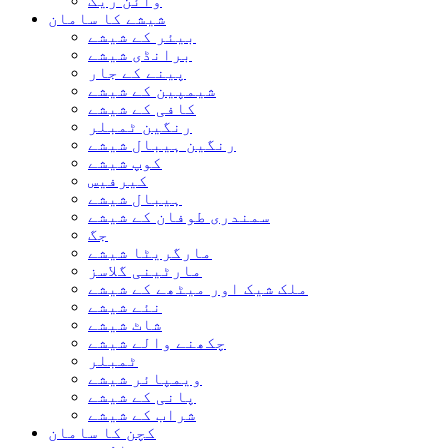
وائن ریک
شیشے کا سامان
بیئر کے شیشے
برانڈی شیشے
پینے کے جار
شیمپین کے شیشے
کافی کے شیشے
رنگین ٹمبلر
رنگین ہیبال شیشے
کوپ شیشے
کیرفیس
ہیبال شیشے
سمندری طوفان کے شیشے
جگ
مارگریٹا شیشے
مارٹینی گلاسز
ملک شیک اور میٹھے کے شیشے
نئے شیشے
شاٹ شیشے
چکھنے والے شیشے
ٹمبلر
ویمپائر شیشے
پانی کے شیشے
شراب کے شیشے
کچن کا سامان