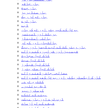
بار چاقو
بار چمچ
بار سنڈیریز
بار ٹولز ریک
بار ٹرے
ڈبے
بوتل کے کیریئر اور ٹوکریاں
بریکٹ اور ڈسپنسر
بالٹی اسٹینڈز
بالٹیاں اور کولر
بار ویئر کٹ کے لیے کیسز اور بیگ
شیمپین اور شراب روکنے والے
کاک ٹیل سجاوٹ
کاک ٹیل سیٹ
کاک ٹیل شیکرز
کاک ٹیل سٹرینرز
مصالحہ جات رکھنے والے
کارک ایکسٹریکٹر اور بوتل کھولنے والے
کٹلری ٹرے۔
ڈیش بوتلیں۔
کوسٹرز پیو
پینے کے تنکے
ڈرپ ٹرے اور بار میٹس
شیشے کے لوازمات
شیشے کا ذخیرہ