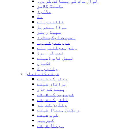
لوازمات کی پیمائش کریں۔
مکسنگ گلاسز
مڈلرز
مگ
ڈالنے والے
سوڈا سیفونز
سپیڈ ریلز
اسپرٹ ڈیکینٹرز
سپرے بوتلیں۔
ہلچل مچانے والے
ٹیب گرابرز
ٹیبل ٹاپ ڈسپلے
ٹکیاں
وائن ریک
شیشے کا سامان
بیئر کے شیشے
برانڈی شیشے
پینے کے جار
شیمپین کے شیشے
کافی کے شیشے
رنگین ٹمبلر
رنگین ہیبال شیشے
کوپ شیشے
کیرفیس
ہیبال شیشے