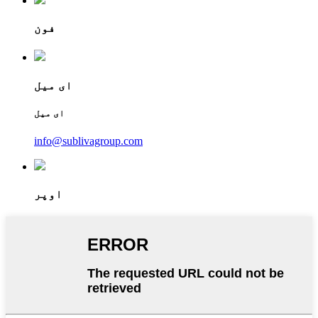
فون
ای میل
ای میل
info@sublivagroup.com
اوپر