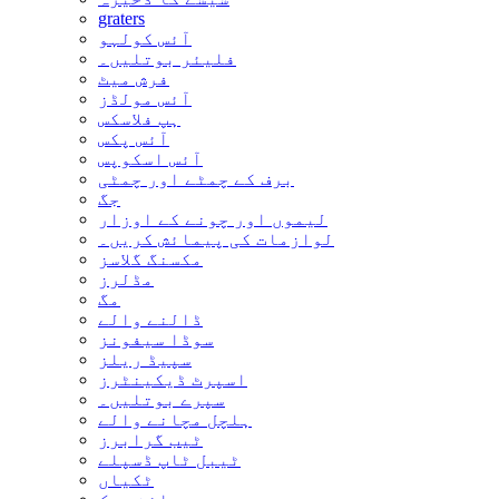
graters
آئس کولہو
فلیئر بوتلیں۔
فرش میٹ
آئس مولڈز
ہپ فلاسکس
آئس پکس
آئس اسکوپس
برف کے چمٹے اور چمٹی
جگ
لیموں اور چونے کے اوزار
لوازمات کی پیمائش کریں۔
مکسنگ گلاسز
مڈلرز
مگ
ڈالنے والے
سوڈا سیفونز
سپیڈ ریلز
اسپرٹ ڈیکینٹرز
سپرے بوتلیں۔
ہلچل مچانے والے
ٹیب گرابرز
ٹیبل ٹاپ ڈسپلے
ٹکیاں