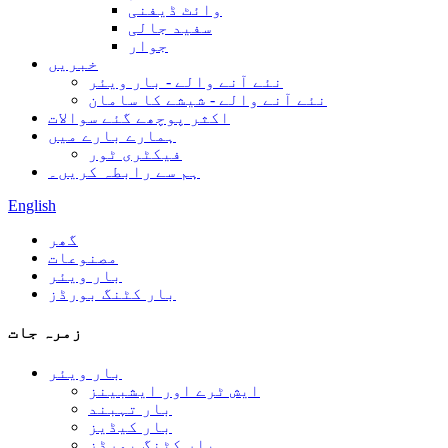
وائٹ ڈیفنی
سفید جالی
جوار
خبریں
نئے آنے والے - بار ویئر
نئے آنے والے - شیشے کا سامان
اکثر پوچھے گئے سوالات
ہمارے بارے میں
فیکٹری ٹور
ہم سے رابطہ کریں۔
English
گھر
مصنوعات
بار ویئر
بار کٹنگ بورڈز
زمرہ جات
بار ویئر
ایش ٹرے اور ایشبینز
بار تہبند
بار کیڈیز
بار کٹنگ بورڈز