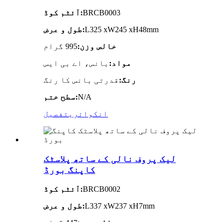
BRCB0003
آئٹم کوڈ:
L325 xW245 xH48mm
طول و عرض:
خالص وزن:
995 گرام
مواد:
بانس، اے بی ایس
رنگ:
قدرتی بانس کا رنگ
N/A
سطح ختم:
انکوائری
تفصیل
لیک پروف نالی کے ساتھ پلاسٹک
کاپنگ بورڈ
BRCB0002
آئٹم کوڈ:
L337 xW237 xH7mm
طول و عرض: