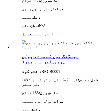
خالص وزن:
447 گرام
مواد:
پولی پروپیلین
رنگ:
سفید
N/A
سطح ختم:
انکوائری
تفصیل
ہینگنگ ہول کے ساتھ پولی
پروپیلین بار بورڈ
BRCB0001
آئٹم کوڈ:
طول و عرض:
ایل: 247 ملی میٹر ڈبلیو: 148
ملی میٹر
خالص وزن:
166 گرام
مواد:
پولی پروپیلین
رنگ:
سفید