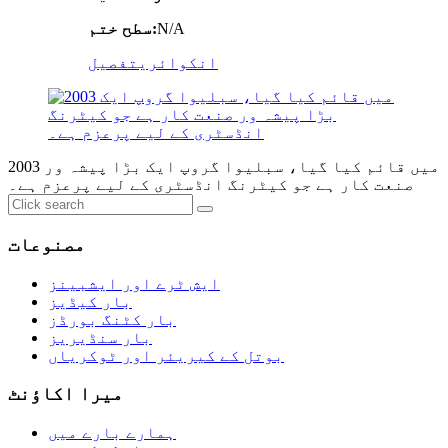
N/A
سطح ختم:
انکوائری
تفصیل
2003 میں قائم کیا گیا، سبلیوا گروپ ایک بڑا پیشہ ور
صنعت کار ہے جو کیٹرنگ انڈسٹری کے لیے پرعزم ہے۔
مصنوعات
ایش ٹرے اور ایشبینز
بار کیڈیز
بار کٹنگ بورڈز
بار سنڈیریز
بوتل کے کیریئر اور ٹوکریاں
میرا اکاؤنٹ
ہمارے بارے میں