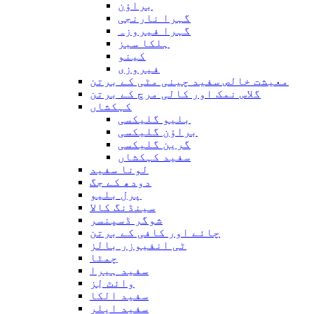
براؤن
گہرا نارنجی
گہرا فیروزہ
ہلکا سبز
کینو
فیروزی
معیشت خالص سفید چینی مٹی کے برتن
گلاس نمک اور کالی مرچ کے برتن
کہکشاں
بلیو گلیکسی
براؤن گلیکسی
گرین گلیکسی
سفید کہکشاں
لونا سفید
دودھ کے جگ
پرل بلیو
سینڈنگ کالا
شوگر ڈسپنسر
چائے اور کافی کے برتن
ٹی انفیوزر بالز
چمٹا
سفید ہیرا
وائٹ لِز
سفید الکا
سفید ایلر