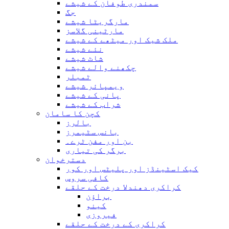
سمندری طوفان کے شیشے
جگ
مارگریٹا شیشے
مارٹینی گلاسز
ملک شیک اور میٹھے کے شیشے
نئے شیشے
شاٹ شیشے
چکھنے والے شیشے
ٹمبلر
ویمپائر شیشے
پانی کے شیشے
شراب کے شیشے
کچن کا سامان
بالرز
بانس سٹیمرز
بن اور مفن ٹرے۔
برگر کی تیاری
دسترخوان
کیک اسٹینڈز اور پلیٹس اور کور
کافی سروس
کراکری دھندلا درخت کے حلقے
براؤن
کینو
فیروزی
کراکری کے درخت کے حلقے