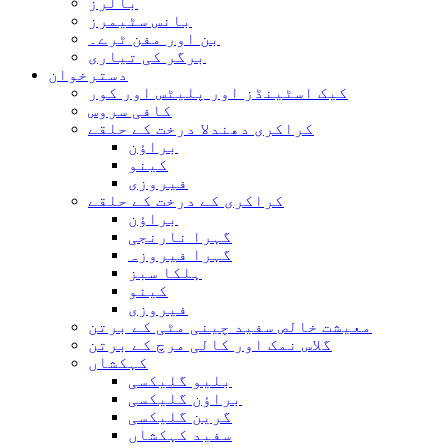
بالرز
بانس سٹیمرز
بن اور مفن ٹرے۔
برگر کی تیاری
دسترخوان
کیک اسٹینڈز اور پلیٹس اور کور
کافی سروس
کراکری دھندلا درخت کے حلقے
براؤن
کینو
فیروزی
کراکری کے درخت کے حلقے
براؤن
گہرا نارنجی
گہرا فیروزہ
ہلکا سبز
کینو
فیروزی
معیشت خالص سفید چینی مٹی کے برتن
گلاس نمک اور کالی مرچ کے برتن
کہکشاں
بلیو گلیکسی
براؤن گلیکسی
گرین گلیکسی
سفید کہکشاں