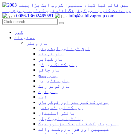
0086-13602465581
info@sublivagroup.com
گھر
مصنوعات
بار ویئر
ایش ٹرے اور ایشبینز
بار تہبند
بار کیڈیز
بار کٹنگ بورڈز
بار چاقو
بار چمچ
بار سنڈیریز
بار ٹولز ریک
بار ٹرے
ڈبے
بوتل کے کیریئر اور ٹوکریاں
بریکٹ اور ڈسپنسر
بالٹی اسٹینڈز
بالٹیاں اور کولر
بار ویئر کٹ کے لیے کیسز اور بیگ
شیمپین اور شراب روکنے والے