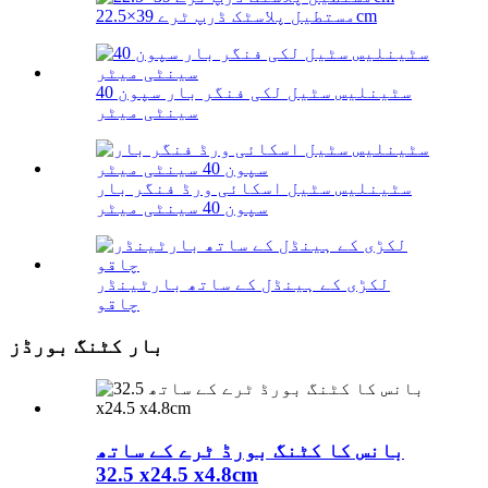
مستطیل پلاسٹک ڈرپ ٹرے 39×22.5cm
سٹینلیس سٹیل لکی فنگر بار سپون 40
سینٹی میٹر
سٹینلیس سٹیل اسکائی ورڈ فنگر بار
سپون 40 سینٹی میٹر
لکڑی کے ہینڈل کے ساتھ بارٹینڈر
چاقو
بار کٹنگ بورڈز
بانس کا کٹنگ بورڈ ٹرے کے ساتھ
32.5 x24.5 x4.8cm