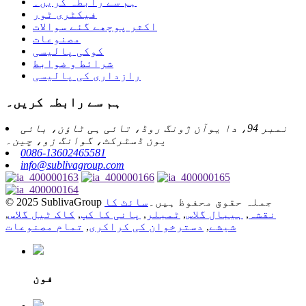
ہم سے رابطہ کریں۔
فیکٹری ٹور
اکثر پوچھے گئے سوالات
مصنوعات
کوکی پالیسی
شرائط و ضوابط
رازداری کی پالیسی
ہم سے رابطہ کریں۔
نمبر 94، دا یوآن ژونگ روڈ، تائی ہی ٹاؤن، بائی
یون ڈسٹرکٹ، گوانگ زو، چین۔
0086-13602465581
info@sublivagroup.com
© 2025 SublivaGroup جملہ حقوق محفوظ ہیں۔
سائٹ کا
نقشہ
,
ہیبال گلاس
,
ٹمبلر
,
پانی کا کپ
,
کاک ٹیل گلاس
,
شیشے
,
دسترخوان کی کراکری
,
تمام مصنوعات
فون