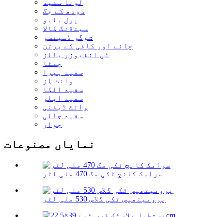
لونا سفید
دودھ کے جگ
پرل بلیو
سینڈنگ کالا
شوگر ڈسپنسر
چائے اور کافی کے برتن
ٹی انفیوزر بالز
چمٹا
سفید ہیرا
وائٹ لِز
سفید الکا
سفید ایلر
وائٹ ڈیفنی
سفید جالی
جوار
نمایاں مصنوعات
سرامک کانچ ٹکی مگ 470 ملی لٹر
پرومیتھیس ٹکی گلاس 530 ملی لٹر