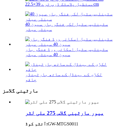
مستطیل پلاسٹک ڈرپ ٹرے 39×22.5cm
سٹینلیس سٹیل لکی فنگر بار سپون 40
سینٹی میٹر
سٹینلیس سٹیل اسکائی ورڈ فنگر بار
سپون 40 سینٹی میٹر
لکڑی کے ہینڈل کے ساتھ بارٹینڈر
چاقو
مارٹینی گلاسز
میور مارٹینی گلاس 275 ملی لٹر
GW-MTGS0011
آئٹم کوڈ: