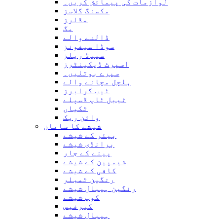
لوازمات کی پیمائش کریں۔
مکسنگ گلاسز
مڈلرز
مگ
ڈالنے والے
سوڈا سیفونز
سپیڈ ریلز
اسپرٹ ڈیکینٹرز
سپرے بوتلیں۔
ہلچل مچانے والے
ٹیب گرابرز
ٹیبل ٹاپ ڈسپلے
ٹکیاں
وائن ریک
شیشے کا سامان
بیئر کے شیشے
برانڈی شیشے
پینے کے جار
شیمپین کے شیشے
کافی کے شیشے
رنگین ٹمبلر
رنگین ہیبال شیشے
کوپ شیشے
کیرفیس
ہیبال شیشے