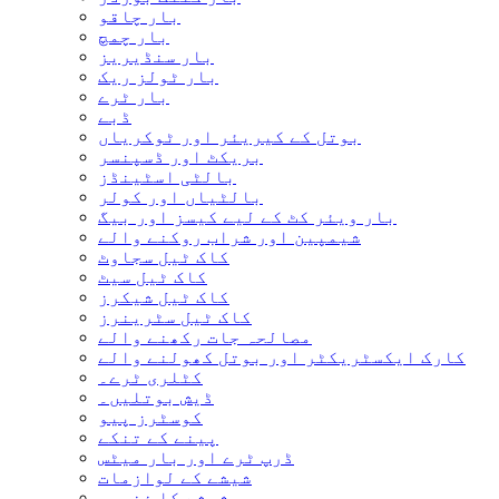
بار چاقو
بار چمچ
بار سنڈیریز
بار ٹولز ریک
بار ٹرے
ڈبے
بوتل کے کیریئر اور ٹوکریاں
بریکٹ اور ڈسپنسر
بالٹی اسٹینڈز
بالٹیاں اور کولر
بار ویئر کٹ کے لیے کیسز اور بیگ
شیمپین اور شراب روکنے والے
کاک ٹیل سجاوٹ
کاک ٹیل سیٹ
کاک ٹیل شیکرز
کاک ٹیل سٹرینرز
مصالحہ جات رکھنے والے
کارک ایکسٹریکٹر اور بوتل کھولنے والے
کٹلری ٹرے۔
ڈیش بوتلیں۔
کوسٹرز پیو
پینے کے تنکے
ڈرپ ٹرے اور بار میٹس
شیشے کے لوازمات
شیشے کا ذخیرہ