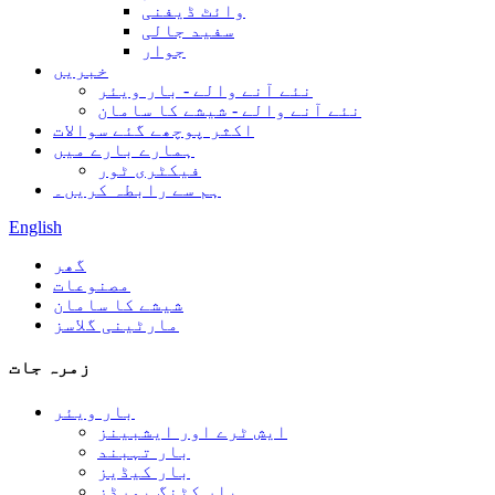
وائٹ ڈیفنی
سفید جالی
جوار
خبریں
نئے آنے والے - بار ویئر
نئے آنے والے - شیشے کا سامان
اکثر پوچھے گئے سوالات
ہمارے بارے میں
فیکٹری ٹور
ہم سے رابطہ کریں۔
English
گھر
مصنوعات
شیشے کا سامان
مارٹینی گلاسز
زمرہ جات
بار ویئر
ایش ٹرے اور ایشبینز
بار تہبند
بار کیڈیز
بار کٹنگ بورڈز