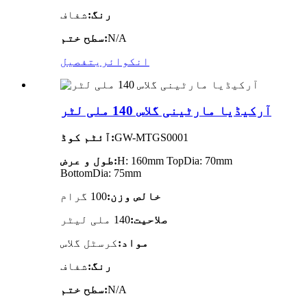
رنگ:
شفاف
N/A
سطح ختم:
انکوائری
تفصیل
آرکیڈیا مارٹینی گلاس 140 ملی لٹر
GW-MTGS0001
آئٹم کوڈ:
H: 160mm TopDia: 70mm
طول و عرض:
BottomDia: 75mm
خالص وزن:
100 گرام
صلاحیت:
140 ملی لیٹر
مواد:
کرسٹل گلاس
رنگ:
شفاف
N/A
سطح ختم: