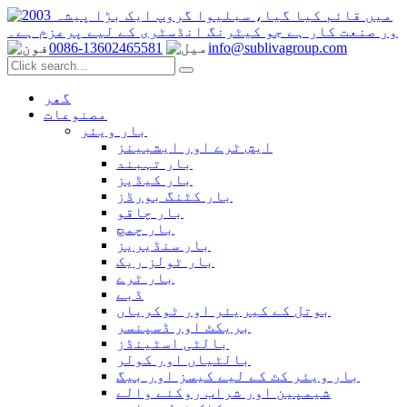
0086-13602465581
info@sublivagroup.com
گھر
مصنوعات
بار ویئر
ایش ٹرے اور ایشبینز
بار تہبند
بار کیڈیز
بار کٹنگ بورڈز
بار چاقو
بار چمچ
بار سنڈیریز
بار ٹولز ریک
بار ٹرے
ڈبے
بوتل کے کیریئر اور ٹوکریاں
بریکٹ اور ڈسپنسر
بالٹی اسٹینڈز
بالٹیاں اور کولر
بار ویئر کٹ کے لیے کیسز اور بیگ
شیمپین اور شراب روکنے والے