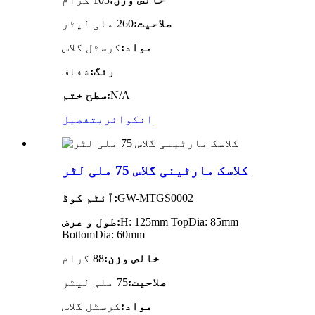
صلاحیت:
260 ملی لیٹر
مواد:
کرسٹل گلاس
رنگ:
شفاف
N/A
سطح ختم:
انکوائری
تفصیل
کلاسک مارٹینی گلاس 75 ملی لٹر
GW-MTGS0002
آئٹم کوڈ:
H: 125mm TopDia: 85mm
طول و عرض:
BottomDia: 60mm
خالص وزن:
88 گرام
صلاحیت:
75 ملی لیٹر
مواد:
کرسٹل گلاس