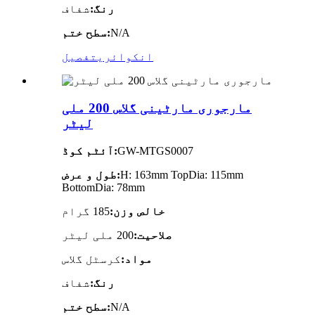
رنگ:
شفاف
N/A
سطح ختم:
انکوائری
تفصیل
مارجوری مارٹینی گلاس 200 ملی
لیٹر
GW-MTGS0007
آئٹم کوڈ:
H: 163mm TopDia: 115mm
طول و عرض:
BottomDia: 78mm
خالص وزن:
185 گرام
صلاحیت:
200 ملی لیٹر
مواد:
کرسٹل گلاس
رنگ:
شفاف
N/A
سطح ختم: