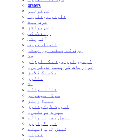
graters
آئس کولہو
فلیئر بوتلیں۔
فرش میٹ
آئس مولڈز
ہپ فلاسکس
آئس پکس
آئس اسکوپس
برف کے چمٹے اور چمٹی
جگ
لیموں اور چونے کے اوزار
لوازمات کی پیمائش کریں۔
مکسنگ گلاسز
مڈلرز
مگ
ڈالنے والے
سوڈا سیفونز
سپیڈ ریلز
اسپرٹ ڈیکینٹرز
سپرے بوتلیں۔
ہلچل مچانے والے
ٹیب گرابرز
ٹیبل ٹاپ ڈسپلے
ٹکیاں