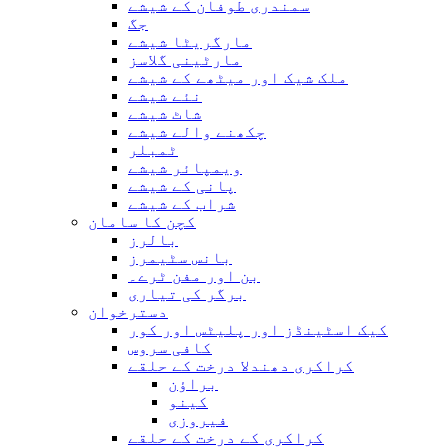
سمندری طوفان کے شیشے
جگ
مارگریٹا شیشے
مارٹینی گلاسز
ملک شیک اور میٹھے کے شیشے
نئے شیشے
شاٹ شیشے
چکھنے والے شیشے
ٹمبلر
ویمپائر شیشے
پانی کے شیشے
شراب کے شیشے
کچن کا سامان
بالرز
بانس سٹیمرز
بن اور مفن ٹرے۔
برگر کی تیاری
دسترخوان
کیک اسٹینڈز اور پلیٹس اور کور
کافی سروس
کراکری دھندلا درخت کے حلقے
براؤن
کینو
فیروزی
کراکری کے درخت کے حلقے