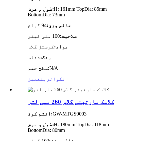
H: 161mm TopDia: 85mm
طول و عرض:
BottomDia: 73mm
خالص وزن:
94 گرام
صلاحیت:
100 ملی لیٹر
مواد:
کرسٹل گلاس
رنگ:
شفاف
N/A
سطح ختم:
انکوائری
تفصیل
کلاسک مارٹینی گلاس 260 ملی لٹر
GW-MTGS0003
آئٹم کوڈ:
H: 180mm TopDia: 118mm
طول و عرض:
BottomDia: 80mm
خالص وزن:
103 گرام