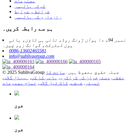
مصنوعات
کوکی پالیسی
شرائط و ضوابط
رازداری کی پالیسی
ہم سے رابطہ کریں۔
نمبر 94، دا یوآن ژونگ روڈ، تائی ہی ٹاؤن، بائی
یون ڈسٹرکٹ، گوانگ زو، چین۔
0086-13602465581
info@sublivagroup.com
© 2025 SublivaGroup جملہ حقوق محفوظ ہیں۔
سائٹ کا
نقشہ
,
دسترخوان کی کراکری
,
پانی کا کپ
,
ہیبال گلاس
,
ٹمبلر
,
شیشے
,
کاک ٹیل گلاس
,
تمام مصنوعات
فون
فون