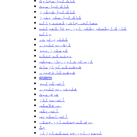
کاک ٹیل سجاوٹ
کاک ٹیل سیٹ
کاک ٹیل شیکرز
کاک ٹیل سٹرینرز
مصالحہ جات رکھنے والے
کارک ایکسٹریکٹر اور بوتل کھولنے
والے
کٹلری ٹرے۔
ڈیش بوتلیں۔
کوسٹرز پیو
پینے کے تنکے
ڈرپ ٹرے اور بار میٹس
شیشے کے لوازمات
شیشے کا ذخیرہ
graters
آئس کولہو
فلیئر بوتلیں۔
فرش میٹ
آئس مولڈز
ہپ فلاسکس
آئس پکس
آئس اسکوپس
برف کے چمٹے اور چمٹی
جگ
لیموں اور چونے کے اوزار