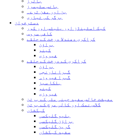
بالرز
بانس سٹیمرز
بن اور مفن ٹرے۔
برگر کی تیاری
دسترخوان
کیک اسٹینڈز اور پلیٹس اور کور
کافی سروس
کراکری دھندلا درخت کے حلقے
براؤن
کینو
فیروزی
کراکری کے درخت کے حلقے
براؤن
گہرا نارنجی
گہرا فیروزہ
ہلکا سبز
کینو
فیروزی
معیشت خالص سفید چینی مٹی کے برتن
گلاس نمک اور کالی مرچ کے برتن
کہکشاں
بلیو گلیکسی
براؤن گلیکسی
گرین گلیکسی
سفید کہکشاں