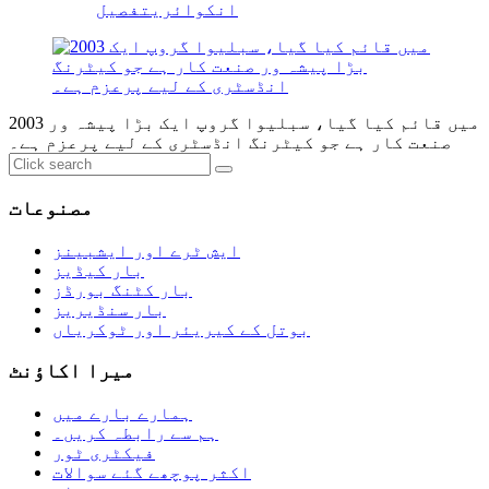
انکوائری
تفصیل
2003 میں قائم کیا گیا، سبلیوا گروپ ایک بڑا پیشہ ور
صنعت کار ہے جو کیٹرنگ انڈسٹری کے لیے پرعزم ہے۔
مصنوعات
ایش ٹرے اور ایشبینز
بار کیڈیز
بار کٹنگ بورڈز
بار سنڈیریز
بوتل کے کیریئر اور ٹوکریاں
میرا اکاؤنٹ
ہمارے بارے میں
ہم سے رابطہ کریں۔
فیکٹری ٹور
اکثر پوچھے گئے سوالات