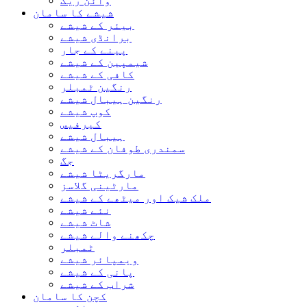
وائن ریک
شیشے کا سامان
بیئر کے شیشے
برانڈی شیشے
پینے کے جار
شیمپین کے شیشے
کافی کے شیشے
رنگین ٹمبلر
رنگین ہیبال شیشے
کوپ شیشے
کیرفیس
ہیبال شیشے
سمندری طوفان کے شیشے
جگ
مارگریٹا شیشے
مارٹینی گلاسز
ملک شیک اور میٹھے کے شیشے
نئے شیشے
شاٹ شیشے
چکھنے والے شیشے
ٹمبلر
ویمپائر شیشے
پانی کے شیشے
شراب کے شیشے
کچن کا سامان