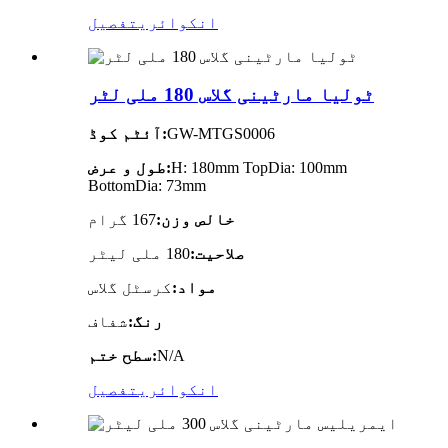
انکوائری
تفصیل
ٹولیا مارٹینی گلاس 180 ملی لٹر
GW-MTGS0006
آئٹم کوڈ:
H: 180mm TopDia: 100mm
طول و عرض:
BottomDia: 73mm
خالص وزن:
167 گرام
صلاحیت:
180 ملی لیٹر
مواد:
کرسٹل گلاس
رنگ:
شفاف
N/A
سطح ختم:
انکوائری
تفصیل