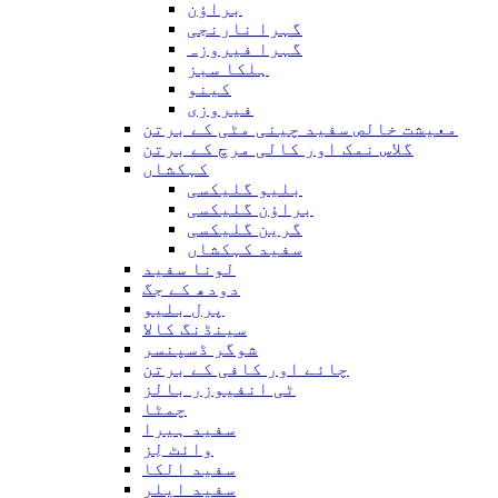
براؤن
گہرا نارنجی
گہرا فیروزہ
ہلکا سبز
کینو
فیروزی
معیشت خالص سفید چینی مٹی کے برتن
گلاس نمک اور کالی مرچ کے برتن
کہکشاں
بلیو گلیکسی
براؤن گلیکسی
گرین گلیکسی
سفید کہکشاں
لونا سفید
دودھ کے جگ
پرل بلیو
سینڈنگ کالا
شوگر ڈسپنسر
چائے اور کافی کے برتن
ٹی انفیوزر بالز
چمٹا
سفید ہیرا
وائٹ لِز
سفید الکا
سفید ایلر