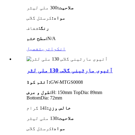
صلاحیت:
300 ملی لیٹر
مواد:
کرسٹل گلاس
رنگ:
شفاف
N/A
سطح ختم:
انکوائری
تفصیل
آئیوی مارٹینی گلاس 130 ملی لٹر
GW-MTGS0008
آئٹم کوڈ:
H: 150mm TopDia: 89mm
طول و عرض:
BottomDia: 72mm
خالص وزن:
141 گرام
صلاحیت:
130 ملی لیٹر
مواد:
کرسٹل گلاس