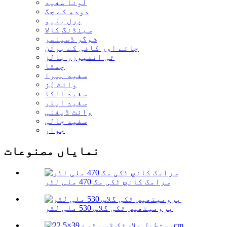
لونا سفید
دودھ کے جگ
پرل بلیو
سینڈنگ کالا
شوگر ڈسپنسر
چائے اور کافی کے برتن
ٹی انفیوزر بالز
چمٹا
سفید ہیرا
وائٹ لِز
سفید الکا
سفید ایلر
وائٹ ڈیفنی
سفید جالی
جوار
نمایاں مصنوعات
سرامک کانچ ٹکی مگ 470 ملی لٹر
پرومیتھیس ٹکی گلاس 530 ملی لٹر