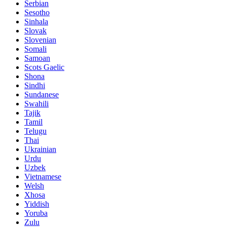
Serbian
Sesotho
Sinhala
Slovak
Slovenian
Somali
Samoan
Scots Gaelic
Shona
Sindhi
Sundanese
Swahili
Tajik
Tamil
Telugu
Thai
Ukrainian
Urdu
Uzbek
Vietnamese
Welsh
Xhosa
Yiddish
Yoruba
Zulu