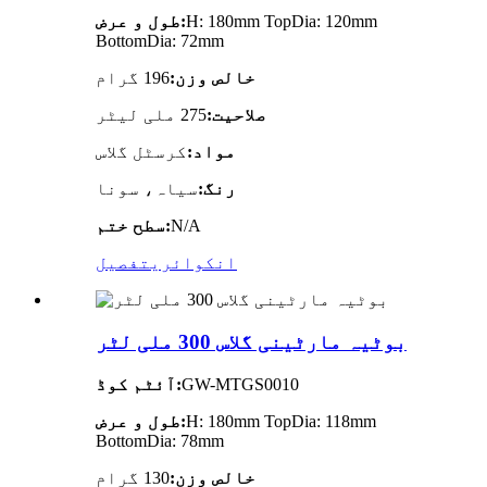
H: 180mm TopDia: 120mm
طول و عرض:
BottomDia: 72mm
خالص وزن:
196 گرام
صلاحیت:
275 ملی لیٹر
مواد:
کرسٹل گلاس
رنگ:
سیاہ، سونا
N/A
سطح ختم:
انکوائری
تفصیل
بوٹیہ مارٹینی گلاس 300 ملی لٹر
GW-MTGS0010
آئٹم کوڈ:
H: 180mm TopDia: 118mm
طول و عرض:
BottomDia: 78mm
خالص وزن:
130 گرام