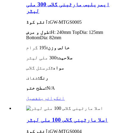
ایمریلیس مارٹینی گلاس 300 ملی
لیٹر
GW-MTGS0005
آئٹم کوڈ:
H: 240mm TopDia: 125mm
طول و عرض:
BottomDia: 82mm
خالص وزن:
195 گرام
صلاحیت:
300 ملی لیٹر
مواد:
کرسٹل گلاس
رنگ:
شفاف
N/A
سطح ختم:
انکوائری
تفصیل
اسلا مارٹینی گلاس 100 ملی لیٹر
GW-MTGS0004
آئٹم کوڈ: