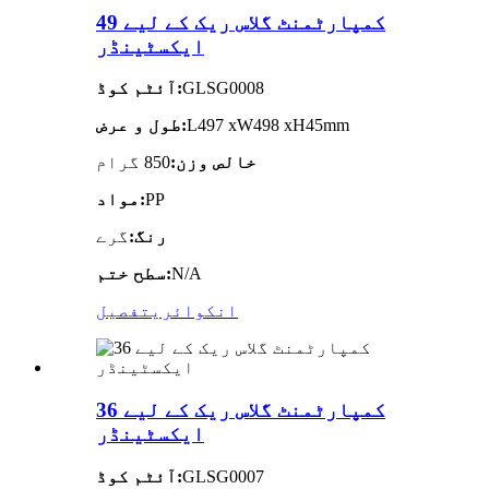
49 کمپارٹمنٹ گلاس ریک کے لیے
ایکسٹینڈر
GLSG0008
آئٹم کوڈ:
L497 xW498 xH45mm
طول و عرض:
خالص وزن:
850 گرام
PP
مواد:
رنگ:
گرے
N/A
سطح ختم:
انکوائری
تفصیل
36 کمپارٹمنٹ گلاس ریک کے لیے
ایکسٹینڈر
GLSG0007
آئٹم کوڈ: