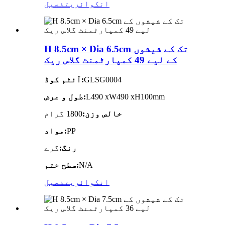
انکوائری
تفصیل
H 8.5cm × Dia 6.5cm تک کے شیشوں
کے لیے 49 کمپارٹمنٹ گلاس ریک
GLSG0004
آئٹم کوڈ:
L490 xW490 xH100mm
طول و عرض:
خالص وزن:
1800 گرام
PP
مواد:
رنگ:
گرے
N/A
سطح ختم:
انکوائری
تفصیل