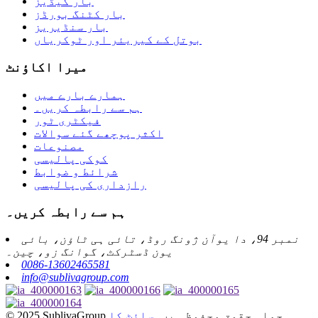
بار کیڈیز
بار کٹنگ بورڈز
بار سنڈیریز
بوتل کے کیریئر اور ٹوکریاں
میرا اکاؤنٹ
ہمارے بارے میں
ہم سے رابطہ کریں۔
فیکٹری ٹور
اکثر پوچھے گئے سوالات
مصنوعات
کوکی پالیسی
شرائط و ضوابط
رازداری کی پالیسی
ہم سے رابطہ کریں۔
نمبر 94، دا یوآن ژونگ روڈ، تائی ہی ٹاؤن، بائی
یون ڈسٹرکٹ، گوانگ زو، چین۔
0086-13602465581
info@sublivagroup.com
© 2025 SublivaGroup جملہ حقوق محفوظ ہیں۔
سائٹ کا