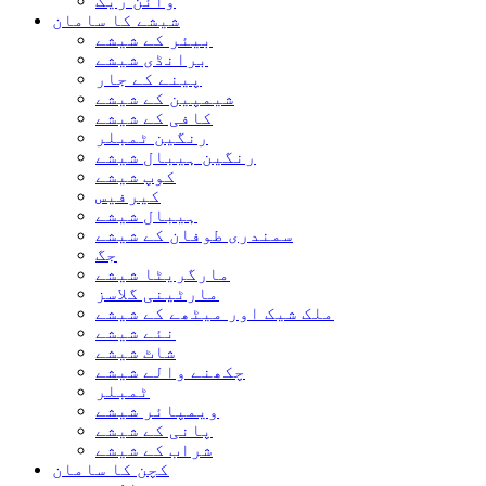
وائن ریک
شیشے کا سامان
بیئر کے شیشے
برانڈی شیشے
پینے کے جار
شیمپین کے شیشے
کافی کے شیشے
رنگین ٹمبلر
رنگین ہیبال شیشے
کوپ شیشے
کیرفیس
ہیبال شیشے
سمندری طوفان کے شیشے
جگ
مارگریٹا شیشے
مارٹینی گلاسز
ملک شیک اور میٹھے کے شیشے
نئے شیشے
شاٹ شیشے
چکھنے والے شیشے
ٹمبلر
ویمپائر شیشے
پانی کے شیشے
شراب کے شیشے
کچن کا سامان