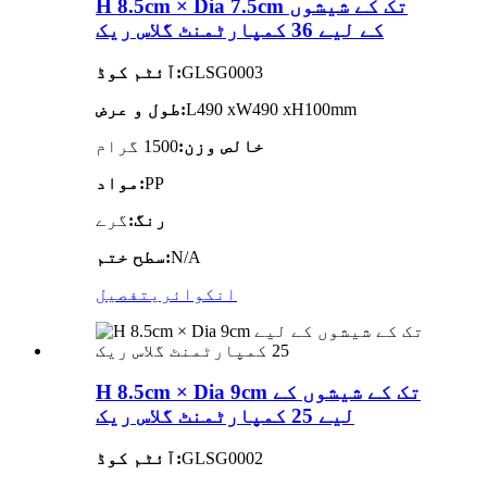
H 8.5cm × Dia 7.5cm تک کے شیشوں
کے لیے 36 کمپارٹمنٹ گلاس ریک
GLSG0003
آئٹم کوڈ:
L490 xW490 xH100mm
طول و عرض:
خالص وزن:
1500 گرام
PP
مواد:
رنگ:
گرے
N/A
سطح ختم:
انکوائری
تفصیل
H 8.5cm × Dia 9cm تک کے شیشوں کے
لیے 25 کمپارٹمنٹ گلاس ریک
GLSG0002
آئٹم کوڈ: