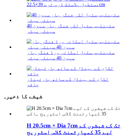
مستطیل پلاسٹک ڈرپ ٹرے 39×22.5cm
سٹینلیس سٹیل لکی فنگر بار سپون 40
سینٹی میٹر
سٹینلیس سٹیل اسکائی ورڈ فنگر بار
سپون 40 سینٹی میٹر
لکڑی کے ہینڈل کے ساتھ بارٹینڈر
چاقو
شیشے کا ذخیرہ
H 20.5cm × Dia 7cm تک کے شیشوں کے
لیے 35 کمپارٹمنٹ گلاس اسٹوریج