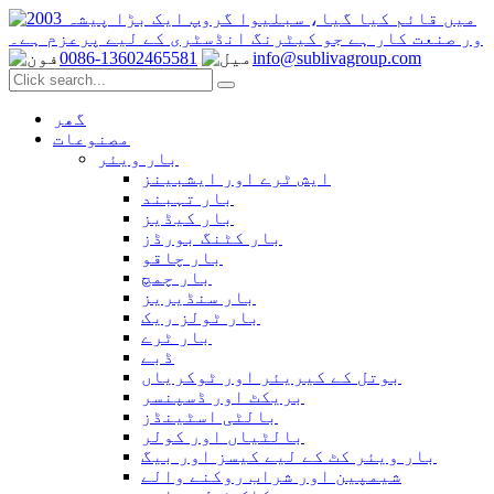
0086-13602465581
info@sublivagroup.com
گھر
مصنوعات
بار ویئر
ایش ٹرے اور ایشبینز
بار تہبند
بار کیڈیز
بار کٹنگ بورڈز
بار چاقو
بار چمچ
بار سنڈیریز
بار ٹولز ریک
بار ٹرے
ڈبے
بوتل کے کیریئر اور ٹوکریاں
بریکٹ اور ڈسپنسر
بالٹی اسٹینڈز
بالٹیاں اور کولر
بار ویئر کٹ کے لیے کیسز اور بیگ
شیمپین اور شراب روکنے والے