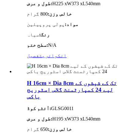
H225 xW373 xL540mm
طول و عرض:
خالص وزن:
800 گرام
مواد:
پولی پروپیلین
رنگ:
سیاہ
N/A
سطح ختم:
انکوائری
تفصیل
H 16cm × Dia 8cm تک کے شیشوں کے
لیے 24 کمپارٹمنٹ گلاس اسٹوریج
باکس
GLSG0011
آئٹم کوڈ:
H195 xW373 xL540mm
طول و عرض:
خالص وزن:
650 گرام