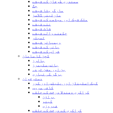
سمندری طوفان کے شیشے
جگ
مارگریٹا شیشے
مارٹینی گلاسز
ملک شیک اور میٹھے کے شیشے
نئے شیشے
شاٹ شیشے
چکھنے والے شیشے
ٹمبلر
ویمپائر شیشے
پانی کے شیشے
شراب کے شیشے
کچن کا سامان
بالرز
بانس سٹیمرز
بن اور مفن ٹرے۔
برگر کی تیاری
دسترخوان
کیک اسٹینڈز اور پلیٹس اور کور
کافی سروس
کراکری دھندلا درخت کے حلقے
براؤن
کینو
فیروزی
کراکری کے درخت کے حلقے