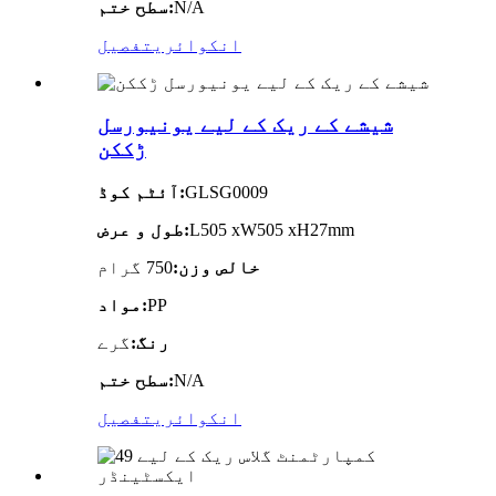
N/A
سطح ختم:
انکوائری
تفصیل
شیشے کے ریک کے لیے یونیورسل
ڑککن
GLSG0009
آئٹم کوڈ:
L505 xW505 xH27mm
طول و عرض:
خالص وزن:
750 گرام
PP
مواد:
رنگ:
گرے
N/A
سطح ختم:
انکوائری
تفصیل