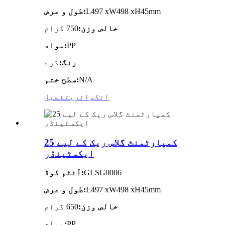
L497 xW498 xH45mm
طول و عرض:
خالص وزن:
750 گرام
PP
مواد:
رنگ:
گرے
N/A
سطح ختم:
انکوائری
تفصیل
25 کمپارٹمنٹ گلاس ریک کے لیے
ایکسٹینڈر
GLSG0006
آئٹم کوڈ:
L497 xW498 xH45mm
طول و عرض:
خالص وزن:
650 گرام
PP
مواد: