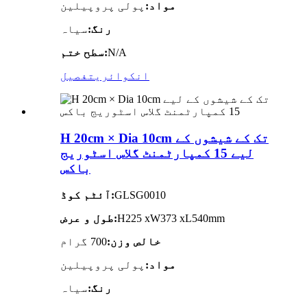
مواد:
پولی پروپیلین
رنگ:
سیاہ
N/A
سطح ختم:
انکوائری
تفصیل
H 20cm × Dia 10cm تک کے شیشوں کے
لیے 15 کمپارٹمنٹ گلاس اسٹوریج
باکس
GLSG0010
آئٹم کوڈ:
H225 xW373 xL540mm
طول و عرض:
خالص وزن:
700 گرام
مواد:
پولی پروپیلین
رنگ:
سیاہ