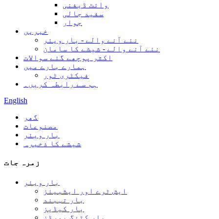
وائٹ ڈیفنی
سفید جالی
جوار
خبریں
نئے آنے والے - بار ویئر
نئے آنے والے - شیشے کا سامان
اکثر پوچھے گئے سوالات
ہمارے بارے میں
فیکٹری ٹور
ہم سے رابطہ کریں۔
English
گھر
مصنوعات
بار ویئر
شیشے کا ذخیرہ
زمرہ جات
بار ویئر
ایش ٹرے اور ایشبینز
بار تہبند
بار کیڈیز
بار کٹنگ بورڈز