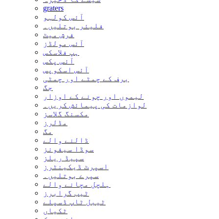
graters
آئس کولہو
فلیئر بوتلیں۔
فرش میٹ
آئس مولڈز
ہپ فلاسکس
آئس پکس
آئس اسکوپس
برف کے چمٹے اور چمٹی
جگ
لیموں اور چونے کے اوزار
لوازمات کی پیمائش کریں۔
مکسنگ گلاسز
مڈلرز
مگ
ڈالنے والے
سوڈا سیفونز
سپیڈ ریلز
اسپرٹ ڈیکینٹرز
سپرے بوتلیں۔
ہلچل مچانے والے
ٹیب گرابرز
ٹیبل ٹاپ ڈسپلے
ٹکیاں