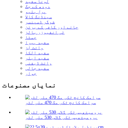
لونا سفید
دودھ کے جگ
پرل بلیو
سینڈنگ کالا
شوگر ڈسپنسر
چائے اور کافی کے برتن
ٹی انفیوزر بالز
چمٹا
سفید ہیرا
وائٹ لِز
سفید الکا
سفید ایلر
وائٹ ڈیفنی
سفید جالی
جوار
نمایاں مصنوعات
سرامک کانچ ٹکی مگ 470 ملی لٹر
پرومیتھیس ٹکی گلاس 530 ملی لٹر