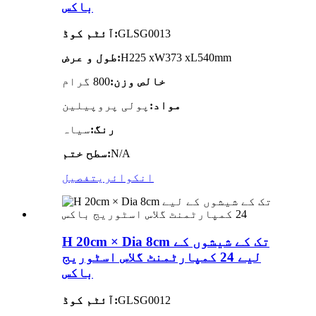
باکس
GLSG0013
آئٹم کوڈ:
H225 xW373 xL540mm
طول و عرض:
خالص وزن:
800 گرام
مواد:
پولی پروپیلین
رنگ:
سیاہ
N/A
سطح ختم:
انکوائری
تفصیل
H 20cm × Dia 8cm تک کے شیشوں کے
لیے 24 کمپارٹمنٹ گلاس اسٹوریج
باکس
GLSG0012
آئٹم کوڈ: