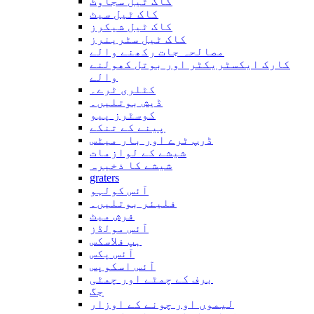
کاک ٹیل سجاوٹ
کاک ٹیل سیٹ
کاک ٹیل شیکرز
کاک ٹیل سٹرینرز
مصالحہ جات رکھنے والے
کارک ایکسٹریکٹر اور بوتل کھولنے
والے
کٹلری ٹرے۔
ڈیش بوتلیں۔
کوسٹرز پیو
پینے کے تنکے
ڈرپ ٹرے اور بار میٹس
شیشے کے لوازمات
شیشے کا ذخیرہ
graters
آئس کولہو
فلیئر بوتلیں۔
فرش میٹ
آئس مولڈز
ہپ فلاسکس
آئس پکس
آئس اسکوپس
برف کے چمٹے اور چمٹی
جگ
لیموں اور چونے کے اوزار