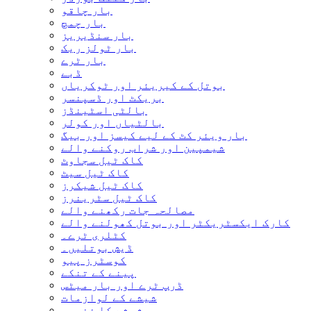
بار چاقو
بار چمچ
بار سنڈیریز
بار ٹولز ریک
بار ٹرے
ڈبے
بوتل کے کیریئر اور ٹوکریاں
بریکٹ اور ڈسپنسر
بالٹی اسٹینڈز
بالٹیاں اور کولر
بار ویئر کٹ کے لیے کیسز اور بیگ
شیمپین اور شراب روکنے والے
کاک ٹیل سجاوٹ
کاک ٹیل سیٹ
کاک ٹیل شیکرز
کاک ٹیل سٹرینرز
مصالحہ جات رکھنے والے
کارک ایکسٹریکٹر اور بوتل کھولنے والے
کٹلری ٹرے۔
ڈیش بوتلیں۔
کوسٹرز پیو
پینے کے تنکے
ڈرپ ٹرے اور بار میٹس
شیشے کے لوازمات
شیشے کا ذخیرہ