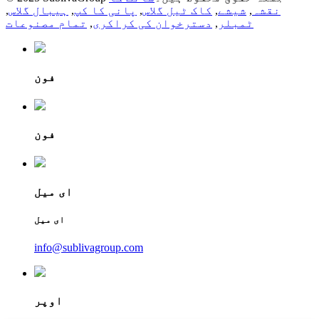
نقشہ
,
شیشے
,
کاک ٹیل گلاس
,
پانی کا کپ
,
ہیبال گلاس
,
ٹمبلر
,
دسترخوان کی کراکری
,
تمام مصنوعات
فون
فون
ای میل
ای میل
info@sublivagroup.com
اوپر