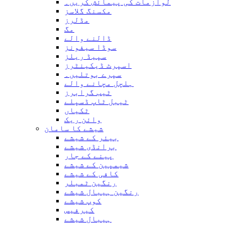
لوازمات کی پیمائش کریں۔
مکسنگ گلاسز
مڈلرز
مگ
ڈالنے والے
سوڈا سیفونز
سپیڈ ریلز
اسپرٹ ڈیکینٹرز
سپرے بوتلیں۔
ہلچل مچانے والے
ٹیب گرابرز
ٹیبل ٹاپ ڈسپلے
ٹکیاں
وائن ریک
شیشے کا سامان
بیئر کے شیشے
برانڈی شیشے
پینے کے جار
شیمپین کے شیشے
کافی کے شیشے
رنگین ٹمبلر
رنگین ہیبال شیشے
کوپ شیشے
کیرفیس
ہیبال شیشے