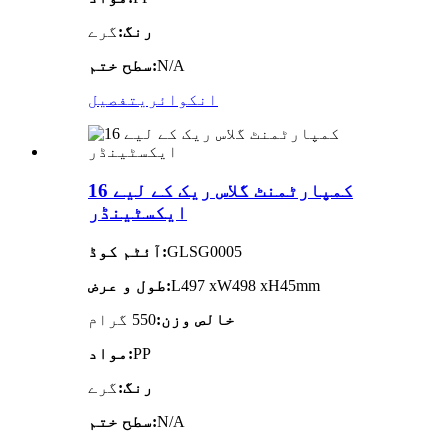
رنگ:
گرے
N/A
سطح ختم:
انکوائری
تفصیل
16 کمپارٹمنٹ گلاس ریک کے لیے
ایکسٹینڈر
GLSG0005
آئٹم کوڈ:
L497 xW498 xH45mm
طول و عرض:
خالص وزن:
550 گرام
PP
مواد:
رنگ:
گرے
N/A
سطح ختم: