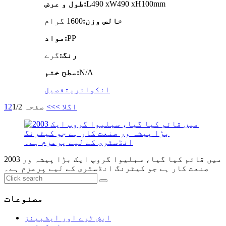
L490 xW490 xH100mm
طول و عرض:
خالص وزن:
1600 گرام
PP
مواد:
رنگ:
گرے
N/A
سطح ختم:
انکوائری
تفصیل
اگلا >
>>
صفحہ 1/2
2
1
2003 میں قائم کیا گیا، سبلیوا گروپ ایک بڑا پیشہ ور
صنعت کار ہے جو کیٹرنگ انڈسٹری کے لیے پرعزم ہے۔
مصنوعات
ایش ٹرے اور ایشبینز