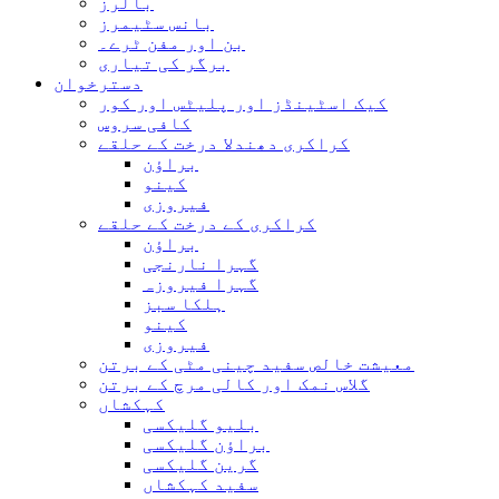
بالرز
بانس سٹیمرز
بن اور مفن ٹرے۔
برگر کی تیاری
دسترخوان
کیک اسٹینڈز اور پلیٹس اور کور
کافی سروس
کراکری دھندلا درخت کے حلقے
براؤن
کینو
فیروزی
کراکری کے درخت کے حلقے
براؤن
گہرا نارنجی
گہرا فیروزہ
ہلکا سبز
کینو
فیروزی
معیشت خالص سفید چینی مٹی کے برتن
گلاس نمک اور کالی مرچ کے برتن
کہکشاں
بلیو گلیکسی
براؤن گلیکسی
گرین گلیکسی
سفید کہکشاں