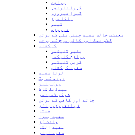
براؤن
گہرا نارنجی
گہرا فیروزہ
ہلکا سبز
کینو
فیروزی
معیشت خالص سفید چینی مٹی کے برتن
گلاس نمک اور کالی مرچ کے برتن
کہکشاں
بلیو گلیکسی
براؤن گلیکسی
گرین گلیکسی
سفید کہکشاں
لونا سفید
دودھ کے جگ
پرل بلیو
سینڈنگ کالا
شوگر ڈسپنسر
چائے اور کافی کے برتن
ٹی انفیوزر بالز
چمٹا
سفید ہیرا
وائٹ لِز
سفید الکا
سفید ایلر