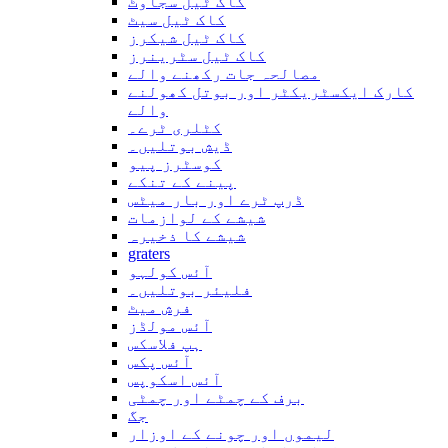
کاک ٹیل سجاوٹ
کاک ٹیل سیٹ
کاک ٹیل شیکرز
کاک ٹیل سٹرینرز
مصالحہ جات رکھنے والے
کارک ایکسٹریکٹر اور بوتل کھولنے
والے
کٹلری ٹرے۔
ڈیش بوتلیں۔
کوسٹرز پیو
پینے کے تنکے
ڈرپ ٹرے اور بار میٹس
شیشے کے لوازمات
شیشے کا ذخیرہ
graters
آئس کولہو
فلیئر بوتلیں۔
فرش میٹ
آئس مولڈز
ہپ فلاسکس
آئس پکس
آئس اسکوپس
برف کے چمٹے اور چمٹی
جگ
لیموں اور چونے کے اوزار