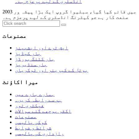
2003 میں قائم کیا گیا، سبلیوا گروپ ایک بڑا پیشہ ور
صنعت کار ہے جو کیٹرنگ انڈسٹری کے لیے پرعزم ہے۔
مصنوعات
ایش ٹرے اور ایشبینز
بار کیڈیز
بار کٹنگ بورڈز
بار سنڈیریز
بوتل کے کیریئر اور ٹوکریاں
میرا اکاؤنٹ
ہمارے بارے میں
ہم سے رابطہ کریں۔
فیکٹری ٹور
اکثر پوچھے گئے سوالات
مصنوعات
کوکی پالیسی
شرائط و ضوابط
رازداری کی پالیسی