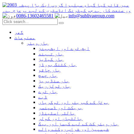
0086-13602465581
info@sublivagroup.com
گھر
مصنوعات
بار ویئر
ایش ٹرے اور ایشبینز
بار تہبند
بار کیڈیز
بار کٹنگ بورڈز
بار چاقو
بار چمچ
بار سنڈیریز
بار ٹولز ریک
بار ٹرے
ڈبے
بوتل کے کیریئر اور ٹوکریاں
بریکٹ اور ڈسپنسر
بالٹی اسٹینڈز
بالٹیاں اور کولر
بار ویئر کٹ کے لیے کیسز اور بیگ
شیمپین اور شراب روکنے والے