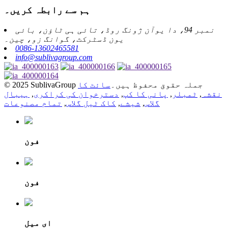
ہم سے رابطہ کریں۔
نمبر 94، دا یوآن ژونگ روڈ، تائی ہی ٹاؤن، بائی
یون ڈسٹرکٹ، گوانگ زو، چین۔
0086-13602465581
info@sublivagroup.com
© 2025 SublivaGroup جملہ حقوق محفوظ ہیں۔
سائٹ کا
نقشہ
,
ٹمبلر
,
پانی کا کپ
,
دسترخوان کی کراکری
,
ہیبال
گلاس
,
شیشے
,
کاک ٹیل گلاس
,
تمام مصنوعات
فون
فون
ای میل