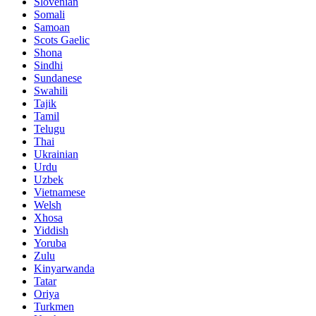
Slovenian
Somali
Samoan
Scots Gaelic
Shona
Sindhi
Sundanese
Swahili
Tajik
Tamil
Telugu
Thai
Ukrainian
Urdu
Uzbek
Vietnamese
Welsh
Xhosa
Yiddish
Yoruba
Zulu
Kinyarwanda
Tatar
Oriya
Turkmen