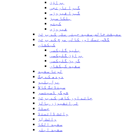
براؤن
گہرا نارنجی
گہرا فیروزہ
ہلکا سبز
کینو
فیروزی
معیشت خالص سفید چینی مٹی کے برتن
گلاس نمک اور کالی مرچ کے برتن
کہکشاں
بلیو گلیکسی
براؤن گلیکسی
گرین گلیکسی
سفید کہکشاں
لونا سفید
دودھ کے جگ
پرل بلیو
سینڈنگ کالا
شوگر ڈسپنسر
چائے اور کافی کے برتن
ٹی انفیوزر بالز
چمٹا
وائٹ ڈائمنڈ
وائٹ لِز
سفید الکا
سفید ایلر