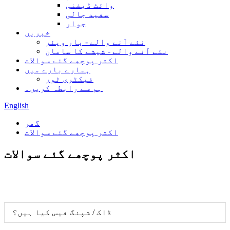
وائٹ ڈیفنی
سفید جالی
جوار
خبریں
نئے آنے والے - بار ویئر
نئے آنے والے - شیشے کا سامان
اکثر پوچھے گئے سوالات
ہمارے بارے میں
فیکٹری ٹور
ہم سے رابطہ کریں۔
English
گھر
اکثر پوچھے گئے سوالات
اکثر پوچھے گئے سوالات
ڈاک / شپنگ فیس کیا ہیں؟