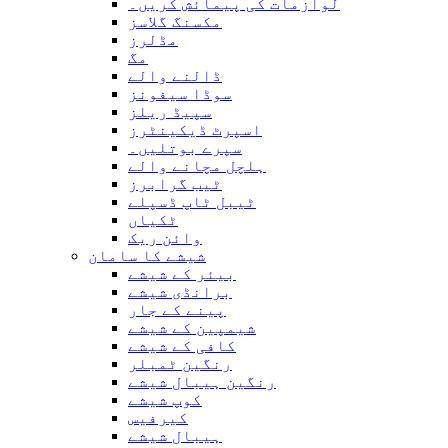
لوازمات کی پیمائش کریں۔
مکسنگ گلاسز
مڈلرز
مگ
ڈالنے والے
سوڈا سیفونز
سپیڈ ریلز
اسپرٹ ڈیکینٹرز
سپرے بوتلیں۔
ہلچل مچانے والے
ٹیب گرابرز
ٹیبل ٹاپ ڈسپلے
ٹکیاں
وائن ریک
شیشے کا سامان
بیئر کے شیشے
برانڈی شیشے
پینے کے جار
شیمپین کے شیشے
کافی کے شیشے
رنگین ٹمبلر
رنگین ہیبال شیشے
کوپ شیشے
کیرفیس
ہیبال شیشے