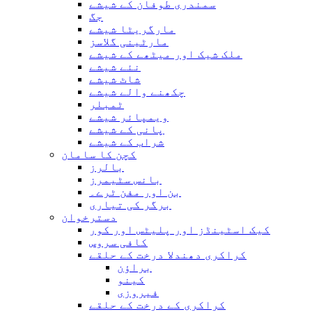
سمندری طوفان کے شیشے
جگ
مارگریٹا شیشے
مارٹینی گلاسز
ملک شیک اور میٹھے کے شیشے
نئے شیشے
شاٹ شیشے
چکھنے والے شیشے
ٹمبلر
ویمپائر شیشے
پانی کے شیشے
شراب کے شیشے
کچن کا سامان
بالرز
بانس سٹیمرز
بن اور مفن ٹرے۔
برگر کی تیاری
دسترخوان
کیک اسٹینڈز اور پلیٹس اور کور
کافی سروس
کراکری دھندلا درخت کے حلقے
براؤن
کینو
فیروزی
کراکری کے درخت کے حلقے