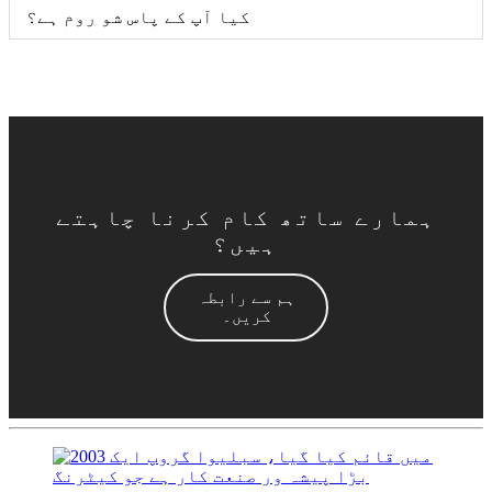
کیا آپ کے پاس شو روم ہے؟
ہمارے ساتھ کام کرنا چاہتے
ہیں؟
ہم سے رابطہ
کریں۔