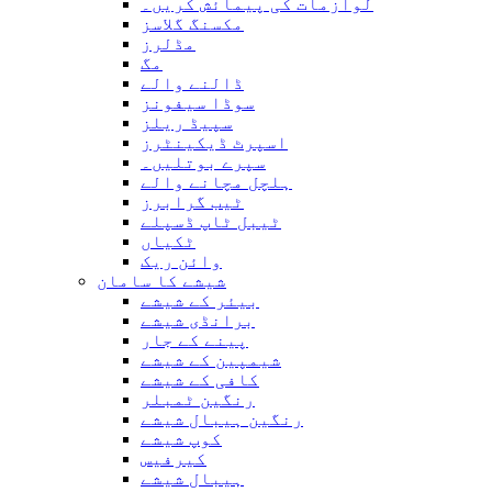
لوازمات کی پیمائش کریں۔
مکسنگ گلاسز
مڈلرز
مگ
ڈالنے والے
سوڈا سیفونز
سپیڈ ریلز
اسپرٹ ڈیکینٹرز
سپرے بوتلیں۔
ہلچل مچانے والے
ٹیب گرابرز
ٹیبل ٹاپ ڈسپلے
ٹکیاں
وائن ریک
شیشے کا سامان
بیئر کے شیشے
برانڈی شیشے
پینے کے جار
شیمپین کے شیشے
کافی کے شیشے
رنگین ٹمبلر
رنگین ہیبال شیشے
کوپ شیشے
کیرفیس
ہیبال شیشے