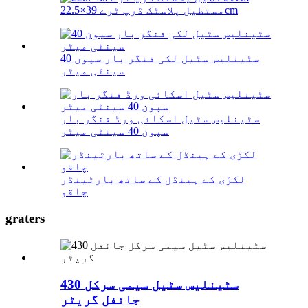
مستطیل پلاسٹک ڈرپ ٹرے 39×22.5cm
سٹینلیس سٹیل لکی فنگر بار سپون 40
سینٹی میٹر
سٹینلیس سٹیل اسکائی ورڈ فنگر بار
سپون 40 سینٹی میٹر
لکڑی کے ہینڈل کے ساتھ بارٹینڈر
چاقو
graters
430 سٹینلیس سٹیل سیمی سرکل
جائفل گریٹر