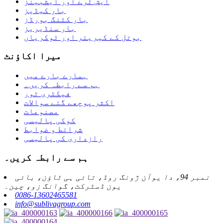
ایش ٹرے اور ایشبینز
بار کیڈیز
بار کٹنگ بورڈز
بار سنڈیریز
بوتل کے کیریئر اور ٹوکریاں
میرا اکاؤنٹ
ہمارے بارے میں
ہم سے رابطہ کریں۔
فیکٹری ٹور
اکثر پوچھے گئے سوالات
مصنوعات
کوکی پالیسی
شرائط و ضوابط
رازداری کی پالیسی
ہم سے رابطہ کریں۔
نمبر 94، دا یوآن ژونگ روڈ، تائی ہی ٹاؤن، بائی
یون ڈسٹرکٹ، گوانگ زو، چین۔
0086-13602465581
info@sublivagroup.com