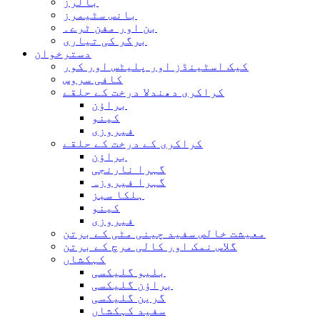
بالرز
بانس سٹیمرز
بن اور مفن ٹرے۔
برگر کی تیاری
دسترخوان
کیک اسٹینڈز اور پلیٹس اور کور
کافی سروس
کراکری دھندلا درخت کے حلقے
براؤن
کینو
فیروزی
کراکری کے درخت کے حلقے
براؤن
گہرا نارنجی
گہرا فیروزہ
ہلکا سبز
کینو
فیروزی
معیشت خالص سفید چینی مٹی کے برتن
گلاس نمک اور کالی مرچ کے برتن
کہکشاں
بلیو گلیکسی
براؤن گلیکسی
گرین گلیکسی
سفید کہکشاں