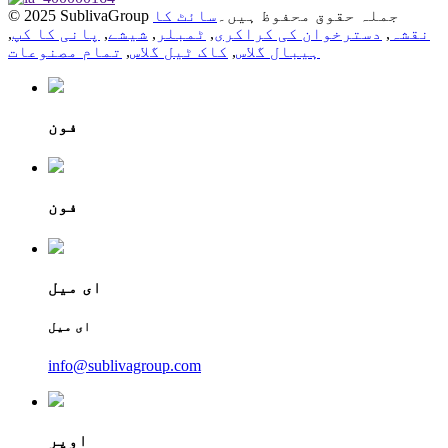
© 2025 SublivaGroup جملہ حقوق محفوظ ہیں۔
سائٹ کا
نقشہ
,
دسترخوان کی کراکری
,
ٹمبلر
,
شیشے
,
پانی کا کپ
,
ہیبال گلاس
,
کاک ٹیل گلاس
,
تمام مصنوعات
فون
فون
ای میل
ای میل
info@sublivagroup.com
اوپر