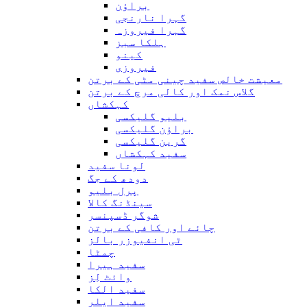
براؤن
گہرا نارنجی
گہرا فیروزہ
ہلکا سبز
کینو
فیروزی
معیشت خالص سفید چینی مٹی کے برتن
گلاس نمک اور کالی مرچ کے برتن
کہکشاں
بلیو گلیکسی
براؤن گلیکسی
گرین گلیکسی
سفید کہکشاں
لونا سفید
دودھ کے جگ
پرل بلیو
سینڈنگ کالا
شوگر ڈسپنسر
چائے اور کافی کے برتن
ٹی انفیوزر بالز
چمٹا
سفید ہیرا
وائٹ لِز
سفید الکا
سفید ایلر