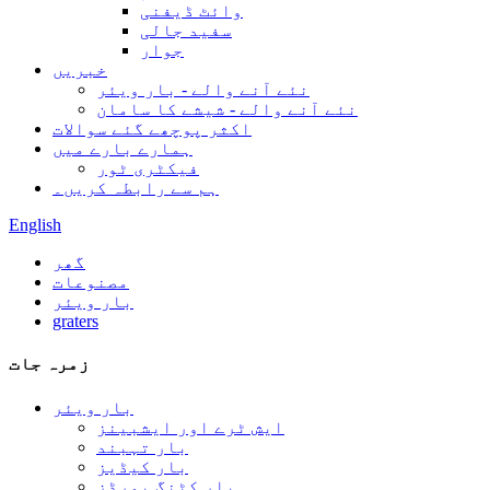
وائٹ ڈیفنی
سفید جالی
جوار
خبریں
نئے آنے والے - بار ویئر
نئے آنے والے - شیشے کا سامان
اکثر پوچھے گئے سوالات
ہمارے بارے میں
فیکٹری ٹور
ہم سے رابطہ کریں۔
English
گھر
مصنوعات
بار ویئر
graters
زمرہ جات
بار ویئر
ایش ٹرے اور ایشبینز
بار تہبند
بار کیڈیز
بار کٹنگ بورڈز