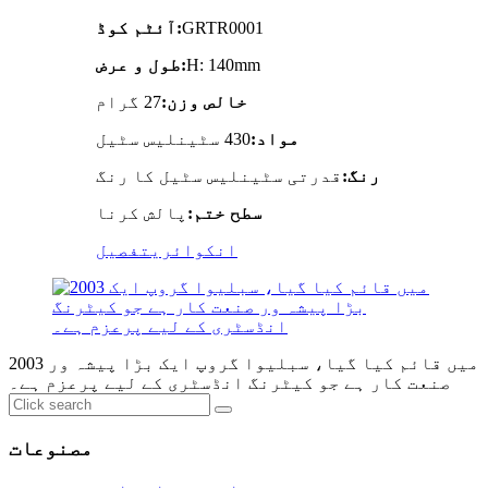
GRTR0001
آئٹم کوڈ:
H: 140mm
طول و عرض:
خالص وزن:
27 گرام
مواد:
430 سٹینلیس سٹیل
رنگ:
قدرتی سٹینلیس سٹیل کا رنگ
سطح ختم:
پالش کرنا
انکوائری
تفصیل
2003 میں قائم کیا گیا، سبلیوا گروپ ایک بڑا پیشہ ور
صنعت کار ہے جو کیٹرنگ انڈسٹری کے لیے پرعزم ہے۔
مصنوعات