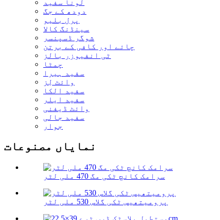
لونا سفید
دودھ کے جگ
پرل بلیو
سینڈنگ کالا
شوگر ڈسپنسر
چائے اور کافی کے برتن
ٹی انفیوزر بالز
چمٹا
سفید ہیرا
وائٹ لِز
سفید الکا
سفید ایلر
وائٹ ڈیفنی
سفید جالی
جوار
نمایاں مصنوعات
سرامک کانچ ٹکی مگ 470 ملی لٹر
پرومیتھیس ٹکی گلاس 530 ملی لٹر