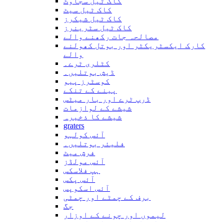
کاک ٹیل سجاوٹ
کاک ٹیل سیٹ
کاک ٹیل شیکرز
کاک ٹیل سٹرینرز
مصالحہ جات رکھنے والے
کارک ایکسٹریکٹر اور بوتل کھولنے
والے
کٹلری ٹرے۔
ڈیش بوتلیں۔
کوسٹرز پیو
پینے کے تنکے
ڈرپ ٹرے اور بار میٹس
شیشے کے لوازمات
شیشے کا ذخیرہ
graters
آئس کولہو
فلیئر بوتلیں۔
فرش میٹ
آئس مولڈز
ہپ فلاسکس
آئس پکس
آئس اسکوپس
برف کے چمٹے اور چمٹی
جگ
لیموں اور چونے کے اوزار