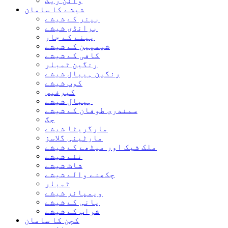
وائن ریک
شیشے کا سامان
بیئر کے شیشے
برانڈی شیشے
پینے کے جار
شیمپین کے شیشے
کافی کے شیشے
رنگین ٹمبلر
رنگین ہیبال شیشے
کوپ شیشے
کیرفیس
ہیبال شیشے
سمندری طوفان کے شیشے
جگ
مارگریٹا شیشے
مارٹینی گلاسز
ملک شیک اور میٹھے کے شیشے
نئے شیشے
شاٹ شیشے
چکھنے والے شیشے
ٹمبلر
ویمپائر شیشے
پانی کے شیشے
شراب کے شیشے
کچن کا سامان