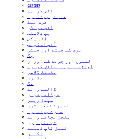
graters
آئس کولہو
فلیئر بوتلیں۔
فرش میٹ
آئس مولڈز
ہپ فلاسکس
آئس پکس
آئس اسکوپس
برف کے چمٹے اور چمٹی
جگ
لیموں اور چونے کے اوزار
لوازمات کی پیمائش کریں۔
مکسنگ گلاسز
مڈلرز
مگ
ڈالنے والے
سوڈا سیفونز
سپیڈ ریلز
اسپرٹ ڈیکینٹرز
سپرے بوتلیں۔
ہلچل مچانے والے
ٹیب گرابرز
ٹیبل ٹاپ ڈسپلے
ٹکیاں