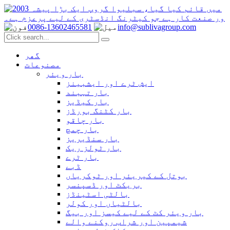
0086-13602465581
info@sublivagroup.com
گھر
مصنوعات
بار ویئر
ایش ٹرے اور ایشبینز
بار تہبند
بار کیڈیز
بار کٹنگ بورڈز
بار چاقو
بار چمچ
بار سنڈیریز
بار ٹولز ریک
بار ٹرے
ڈبے
بوتل کے کیریئر اور ٹوکریاں
بریکٹ اور ڈسپنسر
بالٹی اسٹینڈز
بالٹیاں اور کولر
بار ویئر کٹ کے لیے کیسز اور بیگ
شیمپین اور شراب روکنے والے