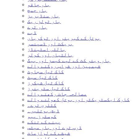
بار چاقو
بار چمچ
بار سنڈیریز
بار ٹولز ریک
بار ٹرے
ڈبے
بوتل کے کیریئر اور ٹوکریاں
بریکٹ اور ڈسپنسر
بالٹی اسٹینڈز
بالٹیاں اور کولر
بار ویئر کٹ کے لیے کیسز اور بیگ
شیمپین اور شراب روکنے والے
کاک ٹیل سجاوٹ
کاک ٹیل سیٹ
کاک ٹیل شیکرز
کاک ٹیل سٹرینرز
مصالحہ جات رکھنے والے
کارک ایکسٹریکٹر اور بوتل کھولنے والے
کٹلری ٹرے۔
ڈیش بوتلیں۔
کوسٹرز پیو
پینے کے تنکے
ڈرپ ٹرے اور بار میٹس
شیشے کے لوازمات
شیشے کا ذخیرہ