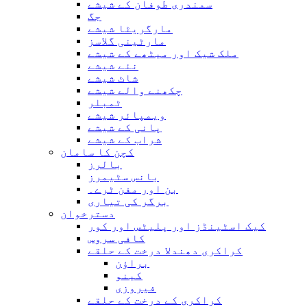
سمندری طوفان کے شیشے
جگ
مارگریٹا شیشے
مارٹینی گلاسز
ملک شیک اور میٹھے کے شیشے
نئے شیشے
شاٹ شیشے
چکھنے والے شیشے
ٹمبلر
ویمپائر شیشے
پانی کے شیشے
شراب کے شیشے
کچن کا سامان
بالرز
بانس سٹیمرز
بن اور مفن ٹرے۔
برگر کی تیاری
دسترخوان
کیک اسٹینڈز اور پلیٹس اور کور
کافی سروس
کراکری دھندلا درخت کے حلقے
براؤن
کینو
فیروزی
کراکری کے درخت کے حلقے