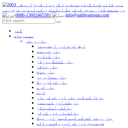
0086-13602465581
info@sublivagroup.com
گھر
مصنوعات
بار ویئر
ایش ٹرے اور ایشبینز
بار تہبند
بار کیڈیز
بار کٹنگ بورڈز
بار چاقو
بار چمچ
بار سنڈیریز
بار ٹولز ریک
بار ٹرے
ڈبے
بوتل کے کیریئر اور ٹوکریاں
بریکٹ اور ڈسپنسر
بالٹی اسٹینڈز
بالٹیاں اور کولر
بار ویئر کٹ کے لیے کیسز اور بیگ
شیمپین اور شراب روکنے والے