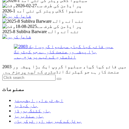
پر ایڈمن کی طرف سے
27-02-2026
2026-1 سبلیوا گلاس ویئر کی نئی آمد
پر ایڈمن کی طرف سے
2025-08-18
2025-8 Subliva Barware نئے آنے والے
2003 میں قائم کیا گیا، سبلیوا گروپ ایک بڑا پیشہ ور
صنعت کار ہے جو کیٹرنگ انڈسٹری کے لیے پرعزم ہے۔
مصنوعات
ایش ٹرے اور ایشبینز
بار کیڈیز
بار کٹنگ بورڈز
بار سنڈیریز
بوتل کے کیریئر اور ٹوکریاں