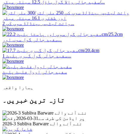
سفید جالی والا گول باؤل 12.5 سینٹی میٹر/...
وائٹ لیٹیس ہینڈلڈ سوپ کپ 2...
سفید جالی گول سوپ اور...
سفید جالی گول گہری پلیٹ 1...
سفید جالی اوول فلیٹ پلیٹ
ہمارا واقعہ
تازہ ترین خبریں۔
پر ایڈمن کی طرف سے
31-03-2026
2026-3 Subliva Barware نئے آنے والے