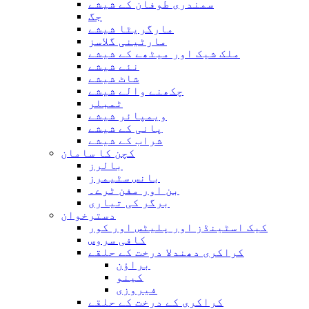
سمندری طوفان کے شیشے
جگ
مارگریٹا شیشے
مارٹینی گلاسز
ملک شیک اور میٹھے کے شیشے
نئے شیشے
شاٹ شیشے
چکھنے والے شیشے
ٹمبلر
ویمپائر شیشے
پانی کے شیشے
شراب کے شیشے
کچن کا سامان
بالرز
بانس سٹیمرز
بن اور مفن ٹرے۔
برگر کی تیاری
دسترخوان
کیک اسٹینڈز اور پلیٹس اور کور
کافی سروس
کراکری دھندلا درخت کے حلقے
براؤن
کینو
فیروزی
کراکری کے درخت کے حلقے