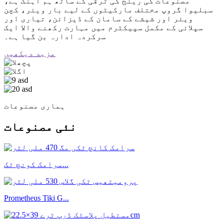
مصنوعات کی رینج کی ترقی کے ساتھ ہم آہنگ ہے،
سبلیوا گروپ مختلف مارکیٹوں کے لیے بار ویئر، کچن
ویئر اور شیشے کے سامان کے ڈیزائن، تیاری اور
سپلائی کے مکمل سپیکٹرم میں مہارت رکھنے والا ایک
سرکردہ ادارہ بن گیا ہے۔
مزید دیکھیں
ہماری مصنوعات
نئی مصنوعات
سرامک کونچ ٹک...
Prometheus Tiki G...