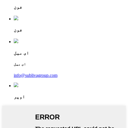
فون
فون
ای میل
ای میل
info@sublivagroup.com
اوپر