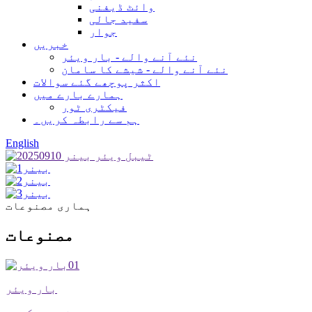
وائٹ ڈیفنی
سفید جالی
جوار
خبریں
نئے آنے والے - بار ویئر
نئے آنے والے - شیشے کا سامان
اکثر پوچھے گئے سوالات
ہمارے بارے میں
فیکٹری ٹور
ہم سے رابطہ کریں۔
English
ہماری مصنوعات
مصنوعات
01
بار ویئر