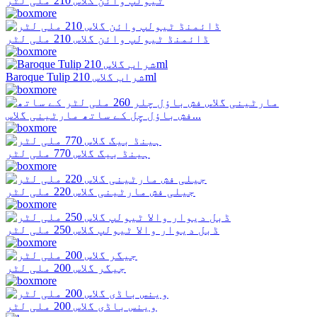
ٹیولپ وائن گلاس 210 ملی لٹر
ڈائمنڈ ٹیولپ وائن گلاس 210 ملی لٹر
Baroque Tulip شراب گلاس 210ml
فش باؤل چِل کے ساتھ مارٹینی گلاس...
ہینڈ بیگ گلاس 770 ملی لٹر
جیلی فش مارٹینی گلاس 220 ملی لٹر
ڈبل دیوار والا ٹیولپ گلاس 250 ملی لٹر
جیگر گلاس 200 ملی لٹر
وینس باڈی گلاس 200 ملی لٹر