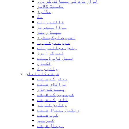
لوازمات کی پیمائش کریں۔
مکسنگ گلاسز
مڈلرز
مگ
ڈالنے والے
سوڈا سیفونز
سپیڈ ریلز
اسپرٹ ڈیکینٹرز
سپرے بوتلیں۔
ہلچل مچانے والے
ٹیب گرابرز
ٹیبل ٹاپ ڈسپلے
ٹکیاں
وائن ریک
شیشے کا سامان
بیئر کے شیشے
برانڈی شیشے
پینے کے جار
شیمپین کے شیشے
کافی کے شیشے
رنگین ٹمبلر
رنگین ہیبال شیشے
کوپ شیشے
کیرفیس
ہیبال شیشے