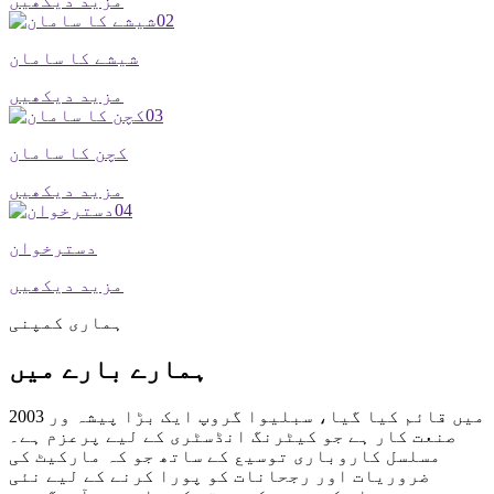
مزید دیکھیں
02
شیشے کا سامان
مزید دیکھیں
03
کچن کا سامان
مزید دیکھیں
04
دسترخوان
مزید دیکھیں
ہماری کمپنی
ہمارے بارے میں
2003 میں قائم کیا گیا، سبلیوا گروپ ایک بڑا پیشہ ور
صنعت کار ہے جو کیٹرنگ انڈسٹری کے لیے پرعزم ہے۔
مسلسل کاروباری توسیع کے ساتھ جو کہ مارکیٹ کی
ضروریات اور رجحانات کو پورا کرنے کے لیے نئی