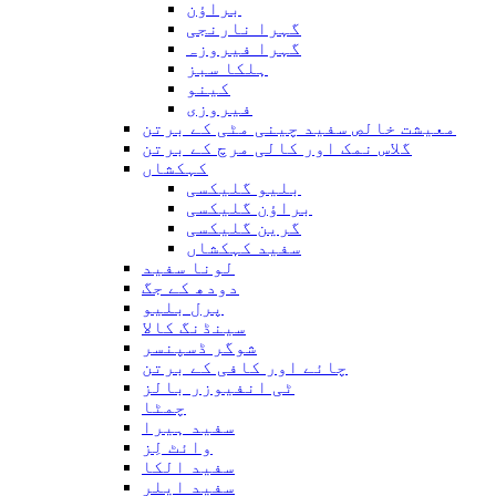
براؤن
گہرا نارنجی
گہرا فیروزہ
ہلکا سبز
کینو
فیروزی
معیشت خالص سفید چینی مٹی کے برتن
گلاس نمک اور کالی مرچ کے برتن
کہکشاں
بلیو گلیکسی
براؤن گلیکسی
گرین گلیکسی
سفید کہکشاں
لونا سفید
دودھ کے جگ
پرل بلیو
سینڈنگ کالا
شوگر ڈسپنسر
چائے اور کافی کے برتن
ٹی انفیوزر بالز
چمٹا
سفید ہیرا
وائٹ لِز
سفید الکا
سفید ایلر