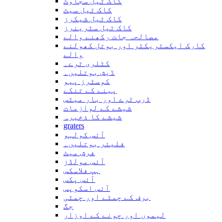
کاک ٹیل سجاوٹ
کاک ٹیل سیٹ
کاک ٹیل شیکرز
کاک ٹیل سٹرینرز
مصالحہ جات رکھنے والے
کارک ایکسٹریکٹر اور بوتل کھولنے
والے
کٹلری ٹرے۔
ڈیش بوتلیں۔
کوسٹرز پیو
پینے کے تنکے
ڈرپ ٹرے اور بار میٹس
شیشے کے لوازمات
شیشے کا ذخیرہ
graters
آئس کولہو
فلیئر بوتلیں۔
فرش میٹ
آئس مولڈز
ہپ فلاسکس
آئس پکس
آئس اسکوپس
برف کے چمٹے اور چمٹی
جگ
لیموں اور چونے کے اوزار