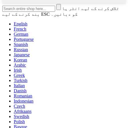
تلاش کرنے کے لیے انٹر یا
بند کرنے کے لیے ESC کو دبائیں۔
English
French
German
Portuguese
Spanish
Russian
Japanese
Korean
Arabic
Irish
Greek
Turkish
Italian
Danish
Romanian
Indonesian
Czech
Afrikaans
Swedish
Polish
Basque