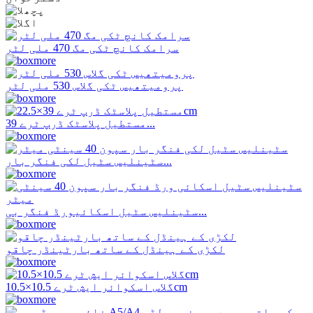
سرامک کانچ ٹکی مگ 470 ملی لٹر
پرومیتھیس ٹکی گلاس 530 ملی لٹر
مستطیل پلاسٹک ڈرپ ٹرے 39...
سٹینلیس سٹیل لکی فنگر بار...
سٹینلیس سٹیل اسکائیورڈ فنگر بی...
لکڑی کے ہینڈل کے ساتھ بارٹینڈر چاقو
گلاس اسکوائر ایش ٹرے 10.5×10.5cm