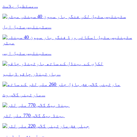
مستطیل پلاسٹ...
سٹینلیس سٹیل ایل...
سٹینلیس سٹیل ایس...
بارٹینڈر چاقو ڈبلیو...
مارٹینی گلاس وٹ...
ہینڈ بیگ گلاس 770 ملی لٹر
جیلی فش مارٹینی...