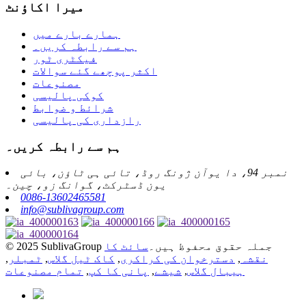
میرا اکاؤنٹ
ہمارے بارے میں
ہم سے رابطہ کریں۔
فیکٹری ٹور
اکثر پوچھے گئے سوالات
مصنوعات
کوکی پالیسی
شرائط و ضوابط
رازداری کی پالیسی
ہم سے رابطہ کریں۔
نمبر 94، دا یوآن ژونگ روڈ، تائی ہی ٹاؤن، بائی
یون ڈسٹرکٹ، گوانگ زو، چین۔
0086-13602465581
info@sublivagroup.com
© 2025 SublivaGroup جملہ حقوق محفوظ ہیں۔
سائٹ کا
نقشہ
,
دسترخوان کی کراکری
,
کاک ٹیل گلاس
,
ٹمبلر
,
ہیبال گلاس
,
شیشے
,
پانی کا کپ
,
تمام مصنوعات