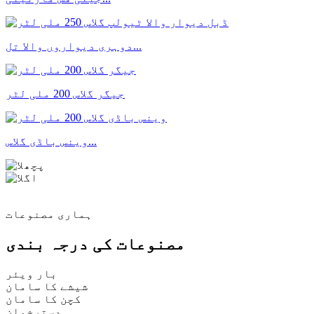
دوہری دیواروں والا تل...
جیگر گلاس 200 ملی لٹر
وینس باڈی گلاس...
ہماری مصنوعات
مصنوعات کی درجہ بندی
بار ویئر
شیشے کا سامان
کچن کا سامان
دسترخوان