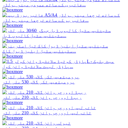
فائبرب کے ساتھ عمودی مینو ہولڈر...
فائبربو کے ساتھ ترچھا مینو ہولڈر...
سٹینلیس سٹیل کالیوپ ڈبل...
سٹینلیس سٹیل ایلین ڈیول کاک...
پاؤڈر لیپت سلانٹیڈ وائن کول...
پرومیتھیس ٹکی گلاس 530 ملی لٹر
ریبڈ اوورچر وائن گلاس 210 ملی لٹر
ٹائم لیس اوورچر وائن گلاس 210 ملی لٹر