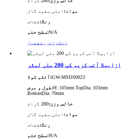
خالص وزن:
280 گرام
مواد:
اعلی سفید گال
رنگ:
شفاف
N/A
سطح ختم:
انکوائری
تفصیل
ازابیلا آئس کریم کپ 200 ملی لیٹر
GW-MSDS0023
آئٹم کوڈ:
H: 105mm TopDia: 103mm
طول و عرض:
BottomDia: 70mm
خالص وزن:
280 گرام
مواد:
اعلی سفید گال
رنگ:
شفاف
N/A
سطح ختم: