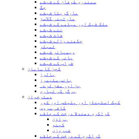
سمندری طوفان کے شیشے
جگ
مارگریٹا شیشے
مارٹینی گلاسز
ملک شیک اور میٹھے کے شیشے
نئے شیشے
شاٹ شیشے
چکھنے والے شیشے
ٹمبلر
ویمپائر شیشے
پانی کے شیشے
شراب کے شیشے
کچن کا سامان
بالرز
بانس سٹیمرز
بن اور مفن ٹرے۔
برگر کی تیاری
دسترخوان
کیک اسٹینڈز اور پلیٹس اور کور
کافی سروس
کراکری دھندلا درخت کے حلقے
براؤن
کینو
فیروزی
کراکری کے درخت کے حلقے