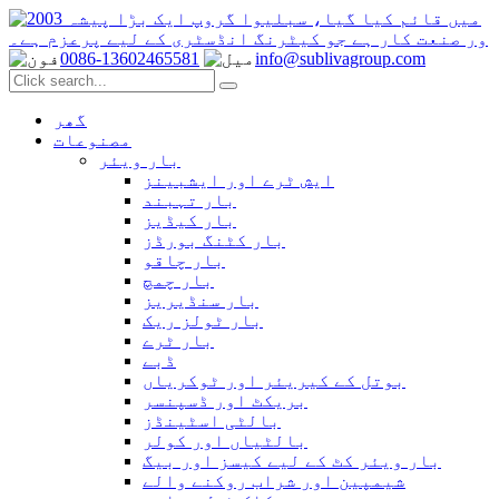
0086-13602465581
info@sublivagroup.com
گھر
مصنوعات
بار ویئر
ایش ٹرے اور ایشبینز
بار تہبند
بار کیڈیز
بار کٹنگ بورڈز
بار چاقو
بار چمچ
بار سنڈیریز
بار ٹولز ریک
بار ٹرے
ڈبے
بوتل کے کیریئر اور ٹوکریاں
بریکٹ اور ڈسپنسر
بالٹی اسٹینڈز
بالٹیاں اور کولر
بار ویئر کٹ کے لیے کیسز اور بیگ
شیمپین اور شراب روکنے والے