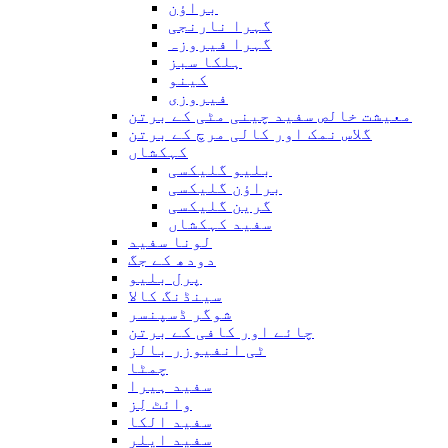
براؤن
گہرا نارنجی
گہرا فیروزہ
ہلکا سبز
کینو
فیروزی
معیشت خالص سفید چینی مٹی کے برتن
گلاس نمک اور کالی مرچ کے برتن
کہکشاں
بلیو گلیکسی
براؤن گلیکسی
گرین گلیکسی
سفید کہکشاں
لونا سفید
دودھ کے جگ
پرل بلیو
سینڈنگ کالا
شوگر ڈسپنسر
چائے اور کافی کے برتن
ٹی انفیوزر بالز
چمٹا
سفید ہیرا
وائٹ لِز
سفید الکا
سفید ایلر