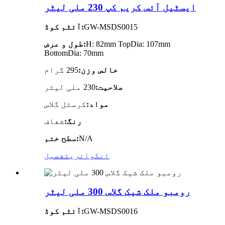
ایسٹیل آئس کریم کپ 230 ملی لیٹر
GW-MSDS0015
آئٹم کوڈ:
H: 82mm TopDia: 107mm
طول و عرض:
BottomDia: 70mm
خالص وزن:
295 گرام
صلاحیت:
230 ملی لیٹر
مواد:
کرسٹل گلاس
رنگ:
شفاف
N/A
سطح ختم:
انکوائری
تفصیل
رومبو ملک شیک گلاس 300 ملی لیٹر
GW-MSDS0016
آئٹم کوڈ: