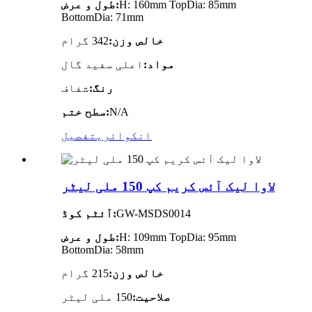
H: 160mm TopDia: 85mm
طول و عرض:
BottomDia: 71mm
خالص وزن:
342 گرام
مواد:
اعلی سفید گال
رنگ:
شفاف
N/A
سطح ختم:
انکوائری
تفصیل
لاوا لیک آئس کریم کپ 150 ملی لیٹر
GW-MSDS0014
آئٹم کوڈ:
H: 109mm TopDia: 95mm
طول و عرض:
BottomDia: 58mm
خالص وزن:
215 گرام
صلاحیت:
150 ملی لیٹر