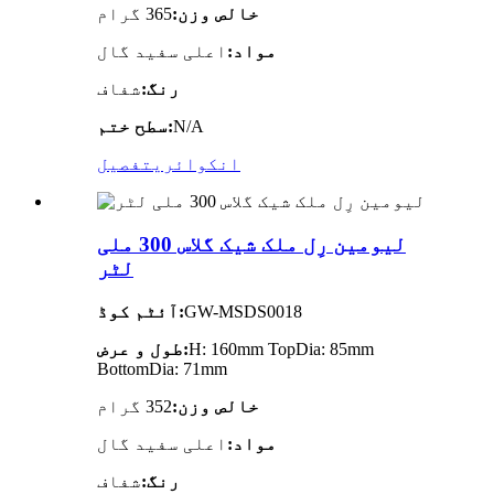
خالص وزن:
365 گرام
مواد:
اعلی سفید گال
رنگ:
شفاف
N/A
سطح ختم:
انکوائری
تفصیل
لیومین رِل ملک شیک گلاس 300 ملی
لٹر
GW-MSDS0018
آئٹم کوڈ:
H: 160mm TopDia: 85mm
طول و عرض:
BottomDia: 71mm
خالص وزن:
352 گرام
مواد:
اعلی سفید گال
رنگ:
شفاف