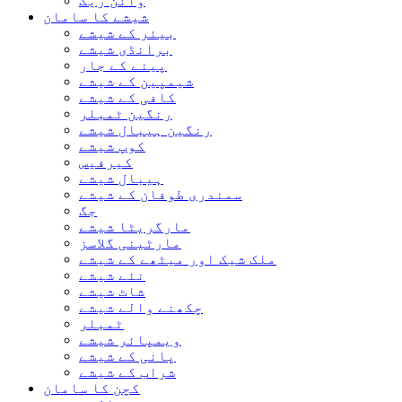
وائن ریک
شیشے کا سامان
بیئر کے شیشے
برانڈی شیشے
پینے کے جار
شیمپین کے شیشے
کافی کے شیشے
رنگین ٹمبلر
رنگین ہیبال شیشے
کوپ شیشے
کیرفیس
ہیبال شیشے
سمندری طوفان کے شیشے
جگ
مارگریٹا شیشے
مارٹینی گلاسز
ملک شیک اور میٹھے کے شیشے
نئے شیشے
شاٹ شیشے
چکھنے والے شیشے
ٹمبلر
ویمپائر شیشے
پانی کے شیشے
شراب کے شیشے
کچن کا سامان