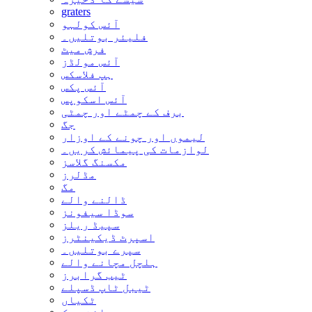
graters
آئس کولہو
فلیئر بوتلیں۔
فرش میٹ
آئس مولڈز
ہپ فلاسکس
آئس پکس
آئس اسکوپس
برف کے چمٹے اور چمٹی
جگ
لیموں اور چونے کے اوزار
لوازمات کی پیمائش کریں۔
مکسنگ گلاسز
مڈلرز
مگ
ڈالنے والے
سوڈا سیفونز
سپیڈ ریلز
اسپرٹ ڈیکینٹرز
سپرے بوتلیں۔
ہلچل مچانے والے
ٹیب گرابرز
ٹیبل ٹاپ ڈسپلے
ٹکیاں