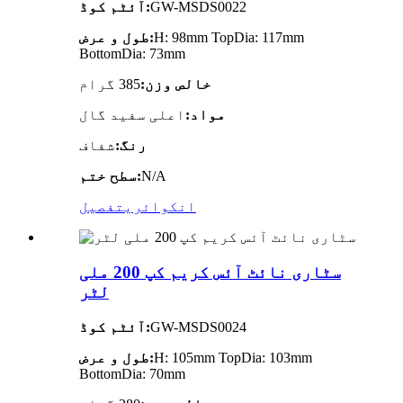
GW-MSDS0022
آئٹم کوڈ:
H: 98mm TopDia: 117mm
طول و عرض:
BottomDia: 73mm
خالص وزن:
385 گرام
مواد:
اعلی سفید گال
رنگ:
شفاف
N/A
سطح ختم:
انکوائری
تفصیل
سٹاری نائٹ آئس کریم کپ 200 ملی
لٹر
GW-MSDS0024
آئٹم کوڈ:
H: 105mm TopDia: 103mm
طول و عرض:
BottomDia: 70mm