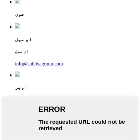
فون
ای میل
ای میل
info@sublivagroup.com
اوپر