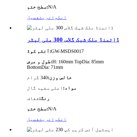
N/A
سطح ختم:
انکوائری
تفصیل
ڈائمنڈ ملک شیک گلاس 300 ملی لیٹر
GW-MSDS0017
آئٹم کوڈ:
H: 160mm TopDia: 85mm
طول و عرض:
BottomDia: 71mm
خالص وزن:
340 گرام
مواد:
اعلی سفید گال
رنگ:
شفاف
N/A
سطح ختم:
انکوائری
تفصیل