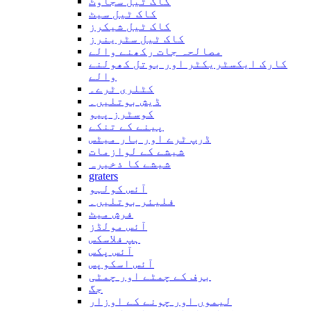
کاک ٹیل سجاوٹ
کاک ٹیل سیٹ
کاک ٹیل شیکرز
کاک ٹیل سٹرینرز
مصالحہ جات رکھنے والے
کارک ایکسٹریکٹر اور بوتل کھولنے
والے
کٹلری ٹرے۔
ڈیش بوتلیں۔
کوسٹرز پیو
پینے کے تنکے
ڈرپ ٹرے اور بار میٹس
شیشے کے لوازمات
شیشے کا ذخیرہ
graters
آئس کولہو
فلیئر بوتلیں۔
فرش میٹ
آئس مولڈز
ہپ فلاسکس
آئس پکس
آئس اسکوپس
برف کے چمٹے اور چمٹی
جگ
لیموں اور چونے کے اوزار