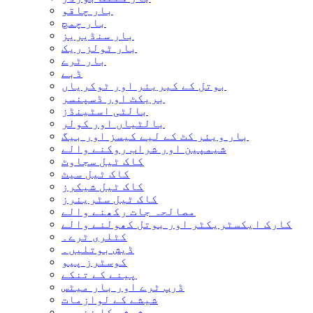
بار چاقو
بار چمچ
بار سنڈیریز
بار ٹولز ریک
بار ٹرے
ڈبے
بوتل کے کیریئر اور ٹوکریاں
بریکٹ اور ڈسپنسر
بالٹی اسٹینڈز
بالٹیاں اور کولر
بار ویئر کٹ کے لیے کیسز اور بیگ
شیمپین اور شراب روکنے والے
کاک ٹیل سجاوٹ
کاک ٹیل سیٹ
کاک ٹیل شیکرز
کاک ٹیل سٹرینرز
مصالحہ جات رکھنے والے
کارک ایکسٹریکٹر اور بوتل کھولنے والے
کٹلری ٹرے۔
ڈیش بوتلیں۔
کوسٹرز پیو
پینے کے تنکے
ڈرپ ٹرے اور بار میٹس
شیشے کے لوازمات
شیشے کا ذخیرہ