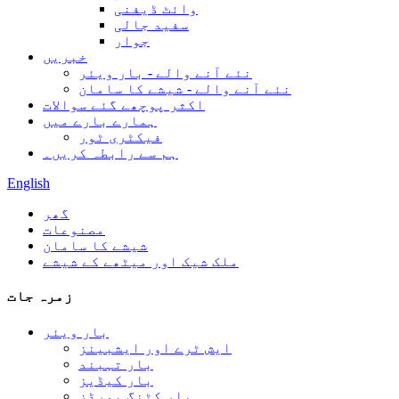
وائٹ ڈیفنی
سفید جالی
جوار
خبریں
نئے آنے والے - بار ویئر
نئے آنے والے - شیشے کا سامان
اکثر پوچھے گئے سوالات
ہمارے بارے میں
فیکٹری ٹور
ہم سے رابطہ کریں۔
English
گھر
مصنوعات
شیشے کا سامان
ملک شیک اور میٹھے کے شیشے
زمرہ جات
بار ویئر
ایش ٹرے اور ایشبینز
بار تہبند
بار کیڈیز
بار کٹنگ بورڈز