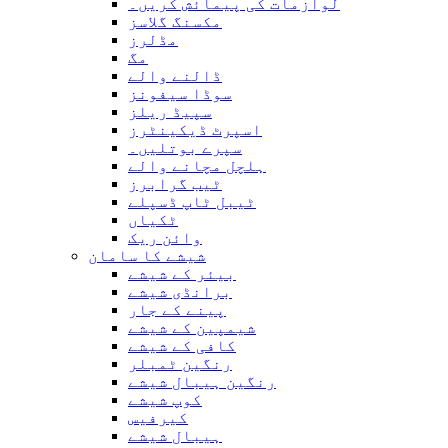
لوازمات کی پیمائش کریں۔
مکسنگ گلاسز
مڈلرز
مگ
ڈالنے والے
سوڈا سیفونز
سپیڈ ریلز
اسپرٹ ڈیکینٹرز
سپرے بوتلیں۔
ہلچل مچانے والے
ٹیب گرابرز
ٹیبل ٹاپ ڈسپلے
ٹکیاں
وائن ریک
شیشے کا سامان
بیئر کے شیشے
برانڈی شیشے
پینے کے جار
شیمپین کے شیشے
کافی کے شیشے
رنگین ٹمبلر
رنگین ہیبال شیشے
کوپ شیشے
کیرفیس
ہیبال شیشے