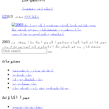
انکوائری
تفصیل
اگلا >
>>
صفحہ 1/3
3
2
1
2003 میں قائم کیا گیا، سبلیوا گروپ ایک بڑا پیشہ ور
صنعت کار ہے جو کیٹرنگ انڈسٹری کے لیے پرعزم ہے۔
مصنوعات
ایش ٹرے اور ایشبینز
بار کیڈیز
بار کٹنگ بورڈز
بار سنڈیریز
بوتل کے کیریئر اور ٹوکریاں
میرا اکاؤنٹ
ہمارے بارے میں