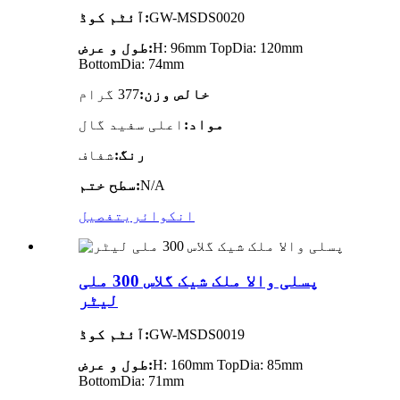
GW-MSDS0020
آئٹم کوڈ:
H: 96mm TopDia: 120mm
طول و عرض:
BottomDia: 74mm
خالص وزن:
377 گرام
مواد:
اعلی سفید گال
رنگ:
شفاف
N/A
سطح ختم:
انکوائری
تفصیل
پسلی والا ملک شیک گلاس 300 ملی
لیٹر
GW-MSDS0019
آئٹم کوڈ:
H: 160mm TopDia: 85mm
طول و عرض:
BottomDia: 71mm