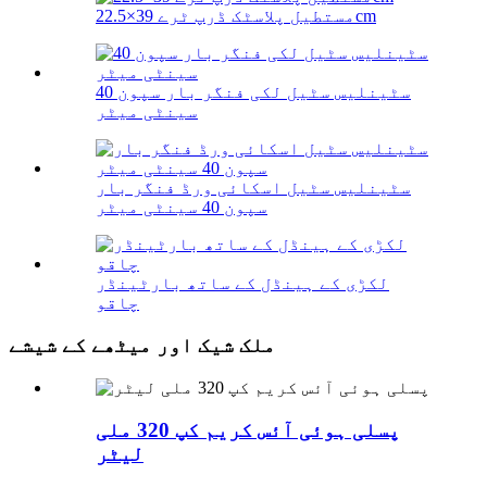
مستطیل پلاسٹک ڈرپ ٹرے 39×22.5cm
سٹینلیس سٹیل لکی فنگر بار سپون 40
سینٹی میٹر
سٹینلیس سٹیل اسکائی ورڈ فنگر بار
سپون 40 سینٹی میٹر
لکڑی کے ہینڈل کے ساتھ بارٹینڈر
چاقو
ملک شیک اور میٹھے کے شیشے
پسلی ہوئی آئس کریم کپ 320 ملی
لیٹر