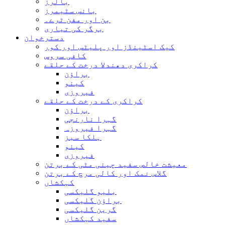
بالرز
بانس سٹیمرز
بن اور مفن ٹرے۔
برگر کی تیاری
دسترخوان
کیک اسٹینڈز اور پلیٹس اور کور
کافی سروس
کراکری دھندلا درخت کے حلقے
براؤن
کینو
فیروزی
کراکری کے درخت کے حلقے
براؤن
گہرا نارنجی
گہرا فیروزہ
ہلکا سبز
کینو
فیروزی
معیشت خالص سفید چینی مٹی کے برتن
گلاس نمک اور کالی مرچ کے برتن
کہکشاں
بلیو گلیکسی
براؤن گلیکسی
گرین گلیکسی
سفید کہکشاں