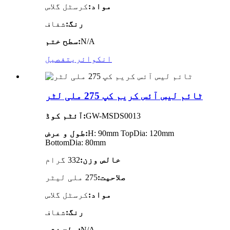
مواد:
کرسٹل گلاس
رنگ:
شفاف
N/A
سطح ختم:
انکوائری
تفصیل
ٹائم لیس آئس کریم کپ 275 ملی لٹر
GW-MSDS0013
آئٹم کوڈ:
H: 90mm TopDia: 120mm
طول و عرض:
BottomDia: 80mm
خالص وزن:
332 گرام
صلاحیت:
275 ملی لیٹر
مواد:
کرسٹل گلاس
رنگ:
شفاف
N/A
سطح ختم: