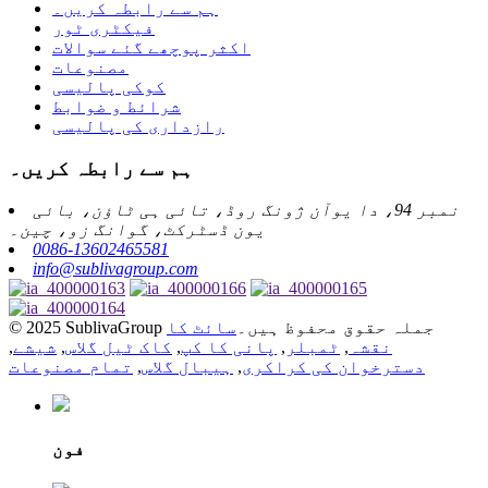
ہم سے رابطہ کریں۔
فیکٹری ٹور
اکثر پوچھے گئے سوالات
مصنوعات
کوکی پالیسی
شرائط و ضوابط
رازداری کی پالیسی
ہم سے رابطہ کریں۔
نمبر 94، دا یوآن ژونگ روڈ، تائی ہی ٹاؤن، بائی
یون ڈسٹرکٹ، گوانگ زو، چین۔
0086-13602465581
info@sublivagroup.com
© 2025 SublivaGroup جملہ حقوق محفوظ ہیں۔
سائٹ کا
نقشہ
,
ٹمبلر
,
پانی کا کپ
,
کاک ٹیل گلاس
,
شیشے
,
دسترخوان کی کراکری
,
ہیبال گلاس
,
تمام مصنوعات
فون