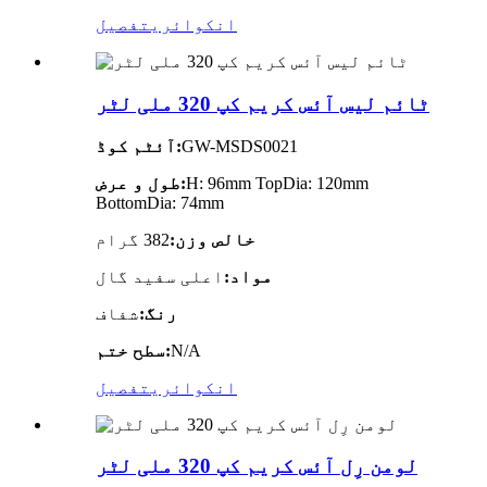
انکوائری
تفصیل
ٹائم لیس آئس کریم کپ 320 ملی لٹر
GW-MSDS0021
آئٹم کوڈ:
H: 96mm TopDia: 120mm
طول و عرض:
BottomDia: 74mm
خالص وزن:
382 گرام
مواد:
اعلی سفید گال
رنگ:
شفاف
N/A
سطح ختم:
انکوائری
تفصیل
لومن رِل آئس کریم کپ 320 ملی لٹر