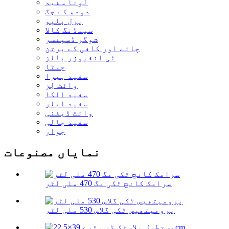
لونا سفید
دودھ کے جگ
پرل بلیو
سینڈنگ کالا
شوگر ڈسپنسر
چائے اور کافی کے برتن
ٹی انفیوزر بالز
چمٹا
سفید ہیرا
وائٹ لِز
سفید الکا
سفید ایلر
وائٹ ڈیفنی
سفید جالی
جوار
نمایاں مصنوعات
سرامک کانچ ٹکی مگ 470 ملی لٹر
پرومیتھیس ٹکی گلاس 530 ملی لٹر