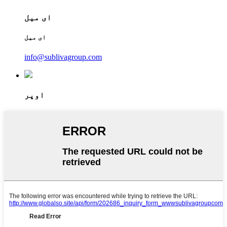
ای میل
ای میل
info@sublivagroup.com
اوپر