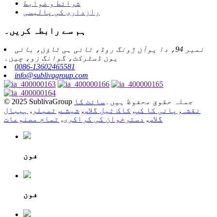
شرائط و ضوابط
رازداری کی پالیسی
ہم سے رابطہ کریں۔
نمبر 94، دا یوآن ژونگ روڈ، تائی ہی ٹاؤن، بائی
یون ڈسٹرکٹ، گوانگ زو، چین۔
0086-13602465581
info@sublivagroup.com
© 2025 SublivaGroup جملہ حقوق محفوظ ہیں۔
سائٹ کا
نقشہ
,
پانی کا کپ
,
کاک ٹیل گلاس
,
شیشے
,
ٹمبلر
,
ہیبال
گلاس
,
دسترخوان کی کراکری
,
تمام مصنوعات
فون
فون