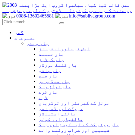
0086-13602465581
info@sublivagroup.com
گھر
مصنوعات
بار ویئر
ایش ٹرے اور ایشبینز
بار تہبند
بار کیڈیز
بار کٹنگ بورڈز
بار چاقو
بار چمچ
بار سنڈیریز
بار ٹولز ریک
بار ٹرے
ڈبے
بوتل کے کیریئر اور ٹوکریاں
بریکٹ اور ڈسپنسر
بالٹی اسٹینڈز
بالٹیاں اور کولر
بار ویئر کٹ کے لیے کیسز اور بیگ
شیمپین اور شراب روکنے والے