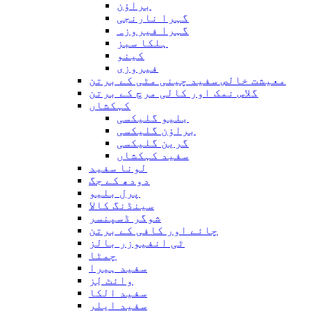
براؤن
گہرا نارنجی
گہرا فیروزہ
ہلکا سبز
کینو
فیروزی
معیشت خالص سفید چینی مٹی کے برتن
گلاس نمک اور کالی مرچ کے برتن
کہکشاں
بلیو گلیکسی
براؤن گلیکسی
گرین گلیکسی
سفید کہکشاں
لونا سفید
دودھ کے جگ
پرل بلیو
سینڈنگ کالا
شوگر ڈسپنسر
چائے اور کافی کے برتن
ٹی انفیوزر بالز
چمٹا
سفید ہیرا
وائٹ لِز
سفید الکا
سفید ایلر