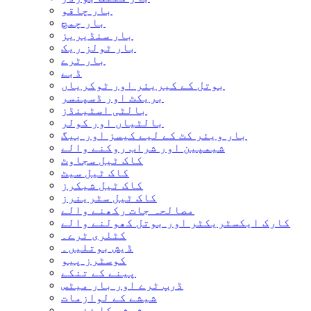
بار چاقو
بار چمچ
بار سنڈیریز
بار ٹولز ریک
بار ٹرے
ڈبے
بوتل کے کیریئر اور ٹوکریاں
بریکٹ اور ڈسپنسر
بالٹی اسٹینڈز
بالٹیاں اور کولر
بار ویئر کٹ کے لیے کیسز اور بیگ
شیمپین اور شراب روکنے والے
کاک ٹیل سجاوٹ
کاک ٹیل سیٹ
کاک ٹیل شیکرز
کاک ٹیل سٹرینرز
مصالحہ جات رکھنے والے
کارک ایکسٹریکٹر اور بوتل کھولنے والے
کٹلری ٹرے۔
ڈیش بوتلیں۔
کوسٹرز پیو
پینے کے تنکے
ڈرپ ٹرے اور بار میٹس
شیشے کے لوازمات
شیشے کا ذخیرہ