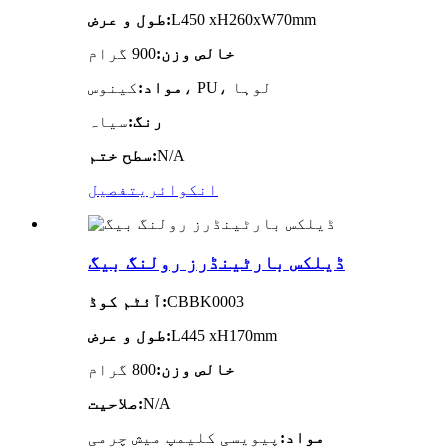
L450 xH260xW70mm
طول و عرض:
خالص وزن:
900 گرام
کینوس، PU، لوہا
مواد:
رنگ:
سیاہ
N/A
سطح ختم:
انکوائری
تفصیل
ڈیلکس بارٹینڈرز رولنگ بیگ
CBBK0003
آئٹم کوڈ:
L445 xH170mm
طول و عرض:
خالص وزن:
800 گرام
N/A
صلاحیت:
مواد:
پیویسی کلیمپ میش چرمی