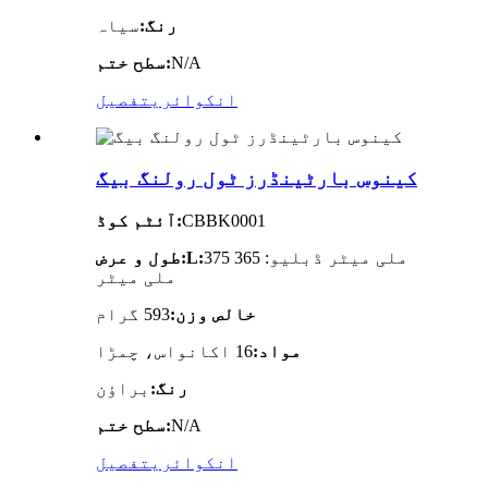
رنگ:
سیاہ
N/A
سطح ختم:
انکوائری
تفصیل
کینوس بارٹینڈرز ٹول رولنگ بیگ
CBBK0001
آئٹم کوڈ:
375 ملی میٹر ڈبلیو: 365
طول و عرض:L:
ملی میٹر
خالص وزن:
593 گرام
مواد:
16 اکانواس، چمڑا
رنگ:
براؤن
N/A
سطح ختم:
انکوائری
تفصیل