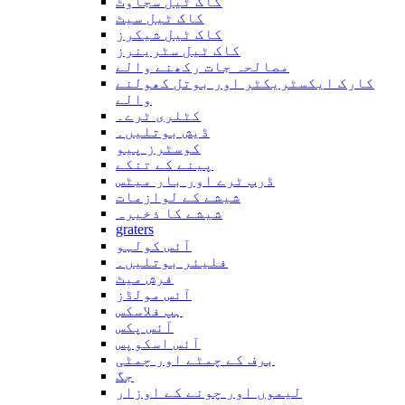
کاک ٹیل سجاوٹ
کاک ٹیل سیٹ
کاک ٹیل شیکرز
کاک ٹیل سٹرینرز
مصالحہ جات رکھنے والے
کارک ایکسٹریکٹر اور بوتل کھولنے
والے
کٹلری ٹرے۔
ڈیش بوتلیں۔
کوسٹرز پیو
پینے کے تنکے
ڈرپ ٹرے اور بار میٹس
شیشے کے لوازمات
شیشے کا ذخیرہ
graters
آئس کولہو
فلیئر بوتلیں۔
فرش میٹ
آئس مولڈز
ہپ فلاسکس
آئس پکس
آئس اسکوپس
برف کے چمٹے اور چمٹی
جگ
لیموں اور چونے کے اوزار