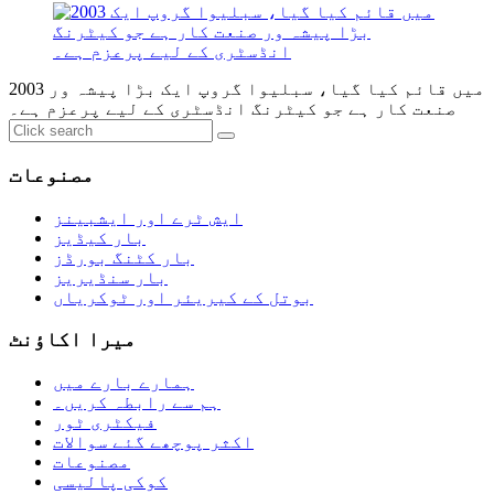
2003 میں قائم کیا گیا، سبلیوا گروپ ایک بڑا پیشہ ور
صنعت کار ہے جو کیٹرنگ انڈسٹری کے لیے پرعزم ہے۔
مصنوعات
ایش ٹرے اور ایشبینز
بار کیڈیز
بار کٹنگ بورڈز
بار سنڈیریز
بوتل کے کیریئر اور ٹوکریاں
میرا اکاؤنٹ
ہمارے بارے میں
ہم سے رابطہ کریں۔
فیکٹری ٹور
اکثر پوچھے گئے سوالات
مصنوعات
کوکی پالیسی