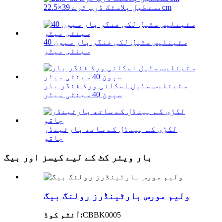
مستطیل پلاسٹک ڈرپ ٹرے 39×22.5cm
سٹینلیس سٹیل لکی فنگر بار سپون 40
سینٹی میٹر
سٹینلیس سٹیل اسکائی ورڈ فنگر بار
سپون 40 سینٹی میٹر
لکڑی کے ہینڈل کے ساتھ بارٹینڈر
چاقو
بار ویئر کٹ کے لیے کیسز اور بیگ
ولیم مورس بارٹینڈرز رولنگ بیگ
CBBK0005
آئٹم کوڈ: