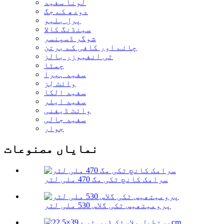
لونا سفید
دودھ کے جگ
پرل بلیو
سینڈنگ کالا
شوگر ڈسپنسر
چائے اور کافی کے برتن
ٹی انفیوزر بالز
چمٹا
سفید ہیرا
وائٹ لِز
سفید الکا
سفید ایلر
وائٹ ڈیفنی
سفید جالی
جوار
نمایاں مصنوعات
سرامک کانچ ٹکی مگ 470 ملی لٹر
پرومیتھیس ٹکی گلاس 530 ملی لٹر