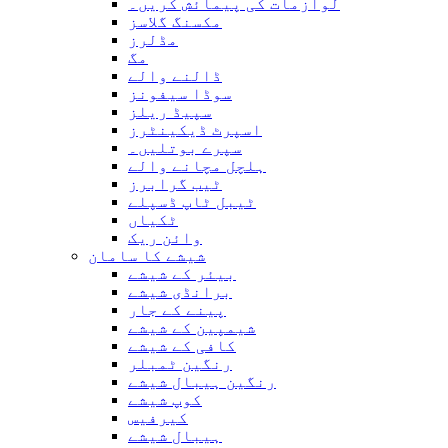
لوازمات کی پیمائش کریں۔
مکسنگ گلاسز
مڈلرز
مگ
ڈالنے والے
سوڈا سیفونز
سپیڈ ریلز
اسپرٹ ڈیکینٹرز
سپرے بوتلیں۔
ہلچل مچانے والے
ٹیب گرابرز
ٹیبل ٹاپ ڈسپلے
ٹکیاں
وائن ریک
شیشے کا سامان
بیئر کے شیشے
برانڈی شیشے
پینے کے جار
شیمپین کے شیشے
کافی کے شیشے
رنگین ٹمبلر
رنگین ہیبال شیشے
کوپ شیشے
کیرفیس
ہیبال شیشے