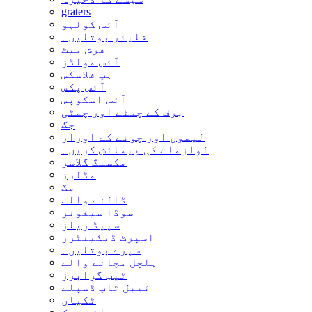
graters
آئس کولہو
فلیئر بوتلیں۔
فرش میٹ
آئس مولڈز
ہپ فلاسکس
آئس پکس
آئس اسکوپس
برف کے چمٹے اور چمٹی
جگ
لیموں اور چونے کے اوزار
لوازمات کی پیمائش کریں۔
مکسنگ گلاسز
مڈلرز
مگ
ڈالنے والے
سوڈا سیفونز
سپیڈ ریلز
اسپرٹ ڈیکینٹرز
سپرے بوتلیں۔
ہلچل مچانے والے
ٹیب گرابرز
ٹیبل ٹاپ ڈسپلے
ٹکیاں