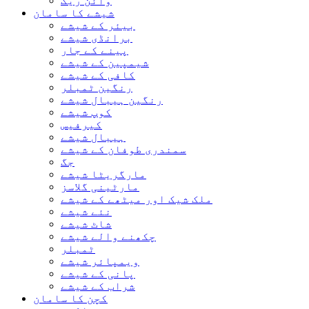
وائن ریک
شیشے کا سامان
بیئر کے شیشے
برانڈی شیشے
پینے کے جار
شیمپین کے شیشے
کافی کے شیشے
رنگین ٹمبلر
رنگین ہیبال شیشے
کوپ شیشے
کیرفیس
ہیبال شیشے
سمندری طوفان کے شیشے
جگ
مارگریٹا شیشے
مارٹینی گلاسز
ملک شیک اور میٹھے کے شیشے
نئے شیشے
شاٹ شیشے
چکھنے والے شیشے
ٹمبلر
ویمپائر شیشے
پانی کے شیشے
شراب کے شیشے
کچن کا سامان