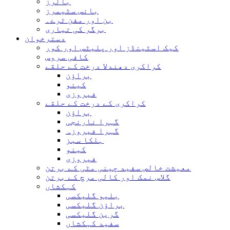
بالرز
بانس سٹیمرز
بن اور مفن ٹرے۔
برگر کی تیاری
دسترخوان
کیک اسٹینڈز اور پلیٹس اور کور
کافی سروس
کراکری دھندلا درخت کے حلقے
براؤن
کینو
فیروزی
کراکری کے درخت کے حلقے
براؤن
گہرا نارنجی
گہرا فیروزہ
ہلکا سبز
کینو
فیروزی
معیشت خالص سفید چینی مٹی کے برتن
گلاس نمک اور کالی مرچ کے برتن
کہکشاں
بلیو گلیکسی
براؤن گلیکسی
گرین گلیکسی
سفید کہکشاں