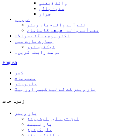
وائٹ ڈیفنی
سفید جالی
جوار
خبریں
نئے آنے والے - بار ویئر
نئے آنے والے - شیشے کا سامان
اکثر پوچھے گئے سوالات
ہمارے بارے میں
فیکٹری ٹور
ہم سے رابطہ کریں۔
English
گھر
مصنوعات
بار ویئر
بار ویئر کٹ کے لیے کیسز اور بیگ
زمرہ جات
بار ویئر
ایش ٹرے اور ایشبینز
بار تہبند
بار کیڈیز
بار کٹنگ بورڈز