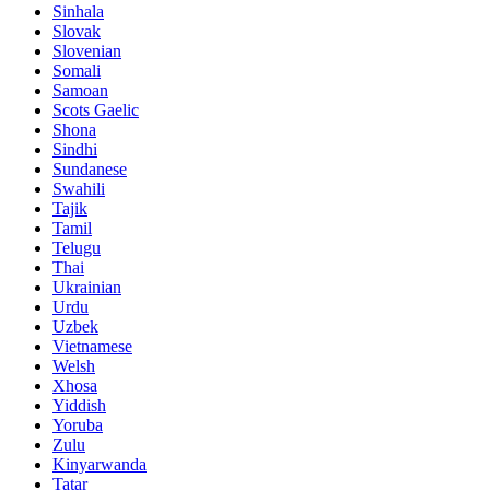
Sinhala
Slovak
Slovenian
Somali
Samoan
Scots Gaelic
Shona
Sindhi
Sundanese
Swahili
Tajik
Tamil
Telugu
Thai
Ukrainian
Urdu
Uzbek
Vietnamese
Welsh
Xhosa
Yiddish
Yoruba
Zulu
Kinyarwanda
Tatar