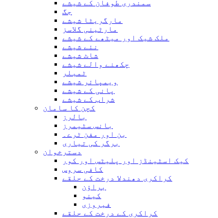
سمندری طوفان کے شیشے
جگ
مارگریٹا شیشے
مارٹینی گلاسز
ملک شیک اور میٹھے کے شیشے
نئے شیشے
شاٹ شیشے
چکھنے والے شیشے
ٹمبلر
ویمپائر شیشے
پانی کے شیشے
شراب کے شیشے
کچن کا سامان
بالرز
بانس سٹیمرز
بن اور مفن ٹرے۔
برگر کی تیاری
دسترخوان
کیک اسٹینڈز اور پلیٹس اور کور
کافی سروس
کراکری دھندلا درخت کے حلقے
براؤن
کینو
فیروزی
کراکری کے درخت کے حلقے